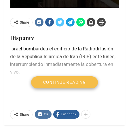
Share
Hispantv
Israel bombardea el edificio de la Radiodifusión
de la República Islámica de Irán (IRIB) este lunes,
interrumpiendo inmediatamente la cobertura en
vivo.
CONTINUE READING
La explosión ocurrió mientras la presentadora de
la Organización de Radio y Televisión de Irán (IRIB,
por sus siglas en inglés) Sahar Emami emitía en
vivo por televisión, informando de un ataque
VK
Facebook
Share
israelí, antes de ser vista abandonando la
transmisión.