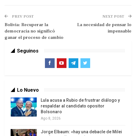
Según los informes, los ataques aéreos israelíes
causaron mártires y heridos, mientras que la
PREV POST
NEXT POST
televisión denunció la acción como un intento de
Bolivia: Recuperar la
La necesidad de pensar lo
democracia no significó
impensable
silenciar la voz del pueblo iraní y la libertad de
ganar el proceso de cambio
expresión.
Seguinos
Hasta el momento se desconoce el número de las
víctimas del ataque.
La presentadora ha reanudado su trabajo minutos
después de que los estudios del canal fueran
Lo Nuevo
alcanzados por ataques aéreos israelíes, mientras
que las imágenes muestran un incendio en el
Lula acusa a Rubio de frustrar diálogo y
respaldar al candidato opositor
complejo de la IRIB.
Bolsonaro
Ago 8, 2026
Según uno de los corresponsales de la televisión,
al menos cuatro bombas han alcanzado el
Jorge Elbaum: «hay una debacle de Milei