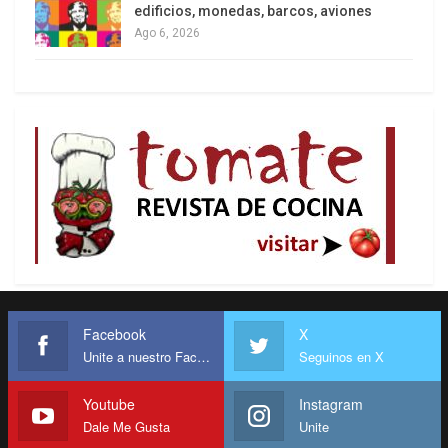
edificios, monedas, barcos, aviones
Ago 6, 2026
Facebook
X
Unite a nuestro Facebook
Seguinos en X
Youtube
Instagram
Dale Me Gusta
Unite