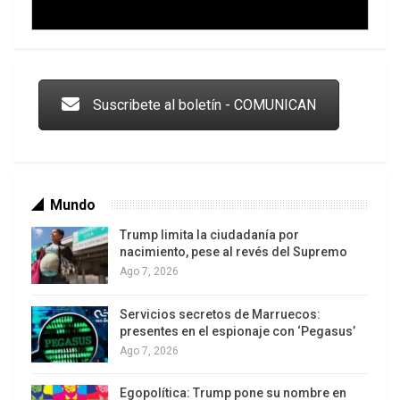
Trump y las drogas: la viga en los propios ojos
Suscribete al boletín - COMUNICAN
Mundo
Trump limita la ciudadanía por
nacimiento, pese al revés del Supremo
Ago 7, 2026
Servicios secretos de Marruecos:
Los latinos le van dando la espalda a Trump
presentes en el espionaje con ‘Pegasus’
Ago 7, 2026
Egopolítica: Trump pone su nombre en