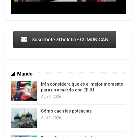
Trump y las drogas: la viga en los propios ojos
Suscribete al boletín - COMUNICAN
Mundo
Irán considera que es el mejor momento
para un acuerdo con EEUU
Ago 9, 2026
Cómo caen las potencias
Los latinos le van dando la espalda a Trump
Ago 9, 2026