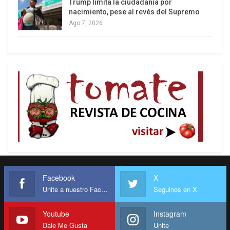
Trump limita la ciudadanía por
nacimiento, pese al revés del Supremo
Ago 7, 2026
Facebook
X
Unite a nuestro Facebook
Seguinos en X
Youtube
Instagram
Dale Me Gusta
Unite