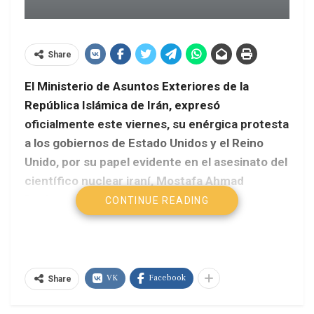
Share
El Ministerio de Asuntos Exteriores de la
República Islámica de Irán, expresó
oficialmente este viernes, su enérgica protesta
a los gobiernos de Estado Unidos y el Reino
Unido, por su papel evidente en el asesinato del
científico nuclear iraní, Mostafa Ahmad
Roshan.
AVN
CONTINUE READING
Mediante dos misivas dirigidas a la Cancillería
británica y a la embajada de Suiza en Teherán,
capital iraní, que representa los intereses del país
VK
Facebook
Share
norteamericano en el país persa, señaló que
Londres y Washington son responsables de tales