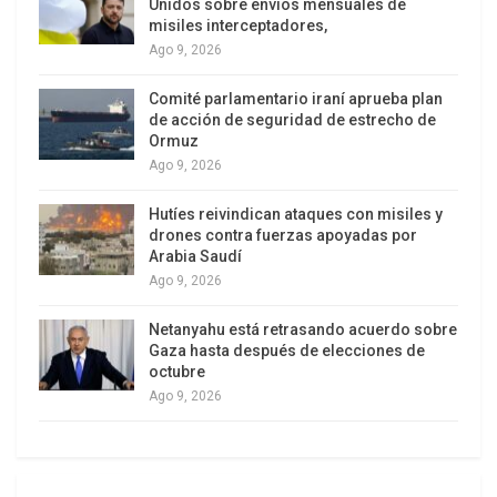
Unidos sobre envíos mensuales de
las operaciones terroristas que cobran vida de los
misiles interceptadores,
ciudadanos iraníes.
Ago 9, 2026
Comité parlamentario iraní aprueba plan
de acción de seguridad de estrecho de
Ormuz
Ago 9, 2026
Hutíes reivindican ataques con misiles y
drones contra fuerzas apoyadas por
Arabia Saudí
Ago 9, 2026
Netanyahu está retrasando acuerdo sobre
Gaza hasta después de elecciones de
octubre
Ago 9, 2026