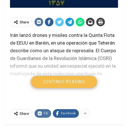
Share
Irán lanzó drones y misiles contra la Quinta Flota
de EEUU en Baréin, en una operación que Teherán
describe como un ataque de represalia. El Cuerpo
de Guardianes de la Revolución Islámica (CGRI)
informó que su unidad aeroespacial ejecutó en la
madrugada de este miércoles una lluvia de
proyectiles contra el cuartel naval estadounidense
CONTINUE READING
asentado en Manamá, capital bareiní.
En su comunicado, el CGRI explicó que la ofensiva
responde a un ataque con proyectil aéreo del
VK
Facebook
Share
ejército estadounidense contra un petrolero iraní
en las proximidades del estrecho de Ormuz,