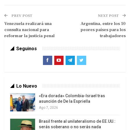
incidente que dañó la sala de máquinas de la
embarcación. Como parte de la respuesta, las
PREV POST
NEXT POST
fuerzas iraníes señalaron que utilizaron misiles
Venezuela realizará una
Argentina, entre los 10
navales para golpear al buque Panaya, identificado
consulta nacional para
peores países para los
reformar la justicia penal
como perteneciente al “enemigo sionista
trabajadores
estadounidense”.
Seguinos
El texto también denuncia que el enemigo
estadounidense atacó una torre de
comunicaciones del CGRI en el sur de la isla de
Qeshm mediante proyectiles aéreos. En reacción,
Lo Nuevo
la Fuerza Aeroespacial del Cuerpo asegura haber
atacado con misiles y drones tanto la base aérea
«Era dorada» Colombia-Israel tras
asunción de De la Espriella
y de helicópteros de Estados Unidos en un país de
Ago 7, 2026
la región como el centro de la Quinta Flota Naval
en Baréin.
Brasil frente al unilateralismo de EE.UU.:
serás soberano o no serás nada