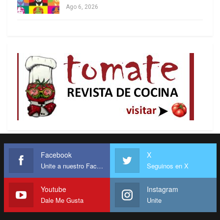
Ago 6, 2026
Facebook
X
Unite a nuestro Facebook
Seguinos en X
Youtube
Instagram
Dale Me Gusta
Unite