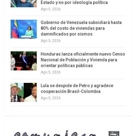
en Kuwait y explosiones en otras posiciones
Estado y no por ideología política
Ago 5, 2026
militares de EEUU en la región.
Gobierno de Venezuela subsidiará hasta
80% del costo de viviendas para
damnificados por sismos
Ago 5, 2026
Honduras lanza oficialmente nuevo Censo
Nacional de Población y Vivienda para
orientar políticas públicas
Ago 5, 2026
Lula se despide de Petro y agradece
cooperación Brasil-Colombia
Ago 5, 2026