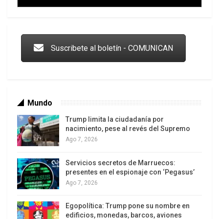
Trump y las drogas: la viga en los propios ojos
Suscribete al boletín - COMUNICAN
Mundo
Trump limita la ciudadanía por
nacimiento, pese al revés del Supremo
Ago 7, 2026
Servicios secretos de Marruecos:
Los latinos le van dando la espalda a Trump
presentes en el espionaje con ‘Pegasus’
Ago 7, 2026
Egopolítica: Trump pone su nombre en
edificios, monedas, barcos, aviones