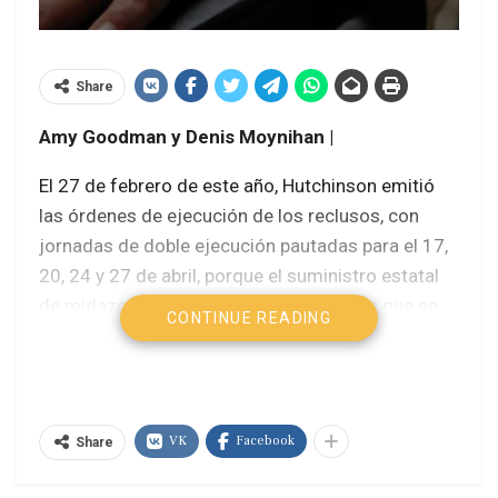
Share
Amy Goodman y Denis Moynihan |
El 27 de febrero de este año, Hutchinson emitió
las órdenes de ejecución de los reclusos, con
jornadas de doble ejecución pautadas para el 17,
20, 24 y 27 de abril, porque el suministro estatal
de midazolam, uno de los tres fármacos que se
CONTINUE READING
utiliza en el “cóctel” de ejecución, vencerá a fines
de abril. Al momento de escribir esta columna,
tres de las ocho ejecuciones fueron suspendidas
temporalmente; las otras cinco tienen fecha
VK
Facebook
Share
programada en lo que sería una ráfaga de
ejecuciones sin precedentes en la historia