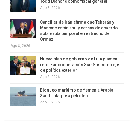
Todd Blanche como fiscal general
común, impidiendo en la práctica que cualquier
Ago 8, 2026
relato distinto pudiera florecer y generar
alternativas. No por nada el lema publicitario de la
Canciller de Irán afirma que Teherán y
Mascate están «muy cerca» de acuerdo
entonces primera ministra de Inglaterra, ideología
sobre ruta temporal en estrecho de
difundida por los medios masivos como verdad
Ormuz
revelada fue “No hay alternativa”.
Ago 8, 2026
Sin embargo, la reacción de los pueblos fue
Nuevo plan de gobierno de Lula plantea
reforzar cooperación Sur-Sur como eje
poderosa. La primera década del siglo XXI
de política exterior
despertó con fuerza sueños que parecían
Ago 8, 2026
aniquilados por ese neoliberalismo impuesto, una
Bloqueo marítimo de Yemen a Arabia
vez más, por el impulso neocolonial del Norte
Saudí: ataque a petrolero
Global.
Ago 5, 2026