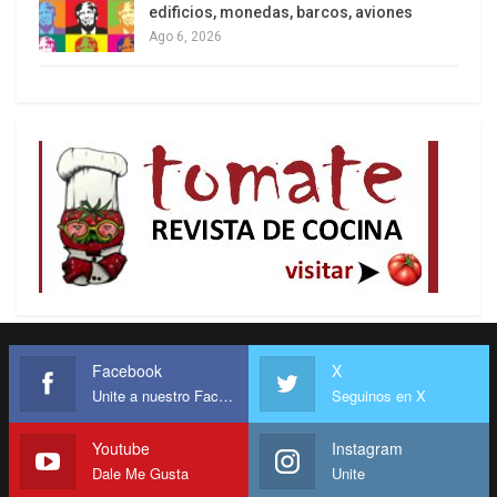
edificios, monedas, barcos, aviones
importancia de democratizar la comunicación
Ago 6, 2026
como herramienta de transformación ineludible.
De ese modo, las usinas narrativas del capital,
continuaron minando en la opinión pública la
credibilidad y justicia de los intentos
transformadores.
Facebook
X
Unite a nuestro Facebook
Seguinos en X
Otro tanto ocurrió con los proyectos de
Youtube
Instagram
Dale Me Gusta
Unite
colaboración y articulación regional que esos