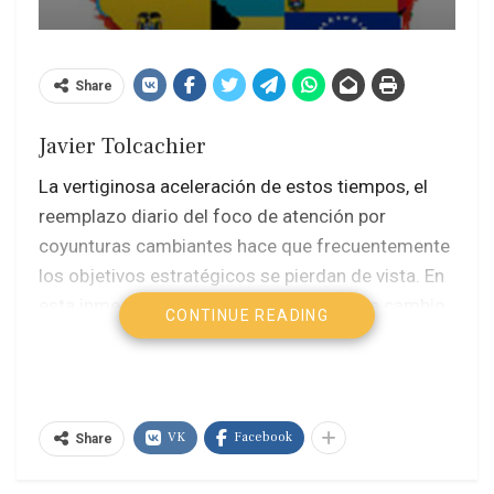
Share
Javier Tolcachier
La vertiginosa aceleración de estos tiempos, el
reemplazo diario del foco de atención por
coyunturas cambiantes hace que frecuentemente
los objetivos estratégicos se pierdan de vista. En
esta inmediatez radical, los proyectos de cambio
CONTINUE READING
profundo pueden dar la impresión de quedar
obsoletos, siendo abandonados o
menospreciados.
VK
Facebook
Share
Tal es el caso de ideales visionarios como el que
llevaron a la construcción de lazos de unidad de