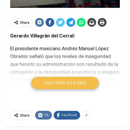
Share
Gerardo Villagrán del Corral|
El presidente mexicano Andrés Manuel López
Obrador señaló que los niveles de inseguridad
que heredó su administración son resultado de la
corrupción y la desigualdad económica, y aseguró
que la migración de millones de mexicanos hacia
CONTINUE READING
Estados Unidos durante el periodo neoliberal evitó
un estallido social.
Precisamente, López Obrador, acompañado del
VK
Facebook
canciller Marcelo Ebrard, conversó al inicio de la
Share
semana con Kamala Harris, vicepresidenta de