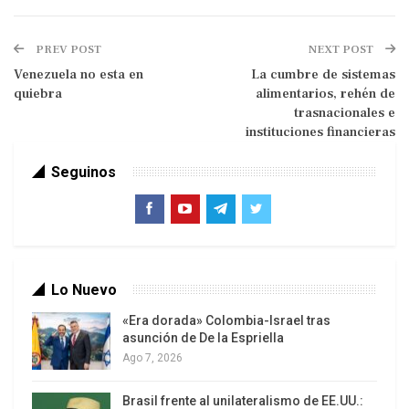
Estados Unidos, sobre los temas migratorio, la
completa apertura fronteriza y continuar con la
PREV POST
NEXT POST
cooperación para enfrentar la pandemia del
Venezuela no esta en
La cumbre de sistemas
coronavirus.Inseguridad y desigualdad, temas
quiebra
alimentarios, rehén de
urticantes en México.
trasnacionales e
instituciones financieras
Seguinos
Lo Nuevo
«Era dorada» Colombia-Israel tras
asunción de De la Espriella
Queremos cambiar esta situación de injusticias, el
Ago 7, 2026
mexicano tiene que tener oportunidades de
progreso y de trabajo en la nación donde están
Brasil frente al unilateralismo de EE.UU.: