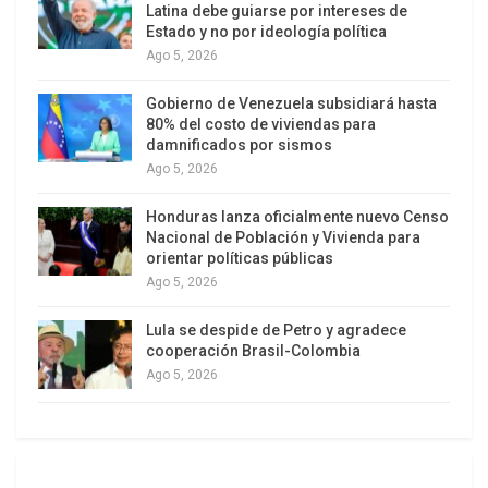
Latina debe guiarse por intereses de
aumentara más, explicó el Consejo Nacional de
Estado y no por ideología política
Evaluación de la Política de Desarrollo Social
Ago 5, 2026
(Coneval).
Gobierno de Venezuela subsidiará hasta
80% del costo de viviendas para
El secretario ejecutivo del organismo, José Nabor
damnificados por sismos
Cruz Marcelo indicó que la situación pudo ser
Ago 5, 2026
más grave sin las transferencias económicas que
Honduras lanza oficialmente nuevo Censo
significaron los programas sociales. El número de
Nacional de Población y Vivienda para
ciudadanos en pobreza moderada (con ingresos
orientar políticas públicas
insuficientes para adquirir la canasta básica
Ago 5, 2026
alimentaria) hubiera llegado a 45.9 por ciento de
Lula se despide de Petro y agradece
la población; es decir, a 58.2 millones de
cooperación Brasil-Colombia
habitantes, sin los esquemas de ayuda.
Ago 5, 2026
En tanto, la precariedad extrema (recursos
insuficientes para comprar la canasta básica
alimentaria), hubiera afectado a 2 millones de