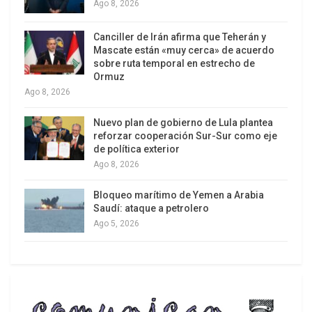
examinada en forma pormenorizada por los
Ago 8, 2026
analistas latinoamericanos. Las primeras
medidas consistieron en sanciones económicas y
Canciller de Irán afirma que Teherán y
Mascate están «muy cerca» de acuerdo
financieras orientadas a limitar las capacidades
sobre ruta temporal en estrecho de
económico-comerciales de Venezuela, sobre
Ormuz
Ago 8, 2026
todo en relación a la producción y venta de
petróleo. Estas acciones fueron desplegadas
Nuevo plan de gobierno de Lula plantea
durante el gobierno de Barak Obama y mutaron
reforzar cooperación Sur-Sur como eje
de política exterior
con Donald Trump hacia una literal amenaza de
Ago 8, 2026
invasión militar.
Bloqueo marítimo de Yemen a Arabia
Humo de amenaza
Saudí: ataque a petrolero
Ago 5, 2026
El tercer formato se circunscribió a morigerar la
intimidación del presidente estadounidense,
hecho que fue tomado con agradecimiento por
los simpatizantes que Trump posee en la región.
El encargado de mitigar los discursos belicistas