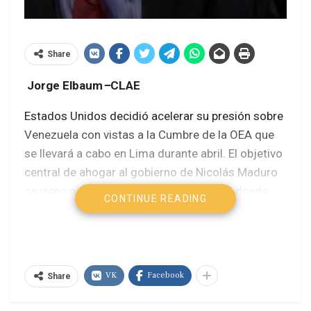
Share
Jorge Elbaum
–
CLAE
Estados Unidos decidió acelerar su presión sobre
Venezuela con vistas a la Cumbre de la OEA que
se llevará a cabo en Lima durante abril. El objetivo
central de ahogar al gobierno de Nicolás Maduro
se viene ejercitando con sistematicidad desde
CONTINUE READING
hace un lustro a través de medidas que Thomas
Shannon, Subsecretario de Asuntos
Interamericanos, ha verbalizado en su gira por
América Latina, efectuada entre el 27 de febrero y
VK
Facebook
Share
el 3 de marzo.