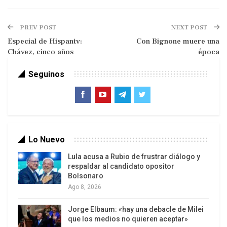
La última etapa del despliegue estadounidense
contra Caracas comprendió una nueva coacción
PREV POST
NEXT POST
sobre la oposición venezolana para que se exima
Especial de Hispantv:
Con Bignone muere una
de presentar candidaturas para las próximas
Chávez, cinco años
época
elecciones —incluso aunque se le conceda las
exigencias planteadas originalmente—, cuya nueva
Seguinos
fecha fue estipulada por Caracas para el 20 de
mayo.
Lo Nuevo
Lula acusa a Rubio de frustrar diálogo y
respaldar al candidato opositor
Bolsonaro
Ago 8, 2026
Jorge Elbaum: «hay una debacle de Milei
Además Shannon adelantó la necesidad de
que los medios no quieren aceptar»
deslegitimar los resultados de los comicios,