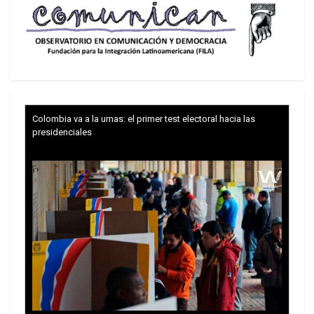
Colombia va a la urnas: el primer test electoral hacia las
Consuelo Porras, la polémica fiscal general
presidenciales
Además, reconoció que no ha enviado una carta
para citar a la fiscal general y que el gabinete de
Gobierno analiza el momento más oportuno para
entregar el documento.
Eso sí, Arévalo aseguró que no utilizará acciones
ilegales, ni rupturas constitucionales tal y como lo
quieren los grupos que están provocando.
“No puedo decir cuál es la hoja de ruta. Tenemos