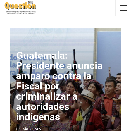
Guatemala:
Presidente anuncia
amparo contra la
Fiscal por
criminalizar a
autoridades
indígenas
On
Abr 30, 2025