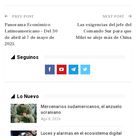
instituciones de justicia por parte de los actores
de la impunidad”, dijo el presidente Bernardo
PREV POST
NEXT POST
Arévalo en una conferencia de prensa dada este
Panorama Económico
Las exigencias del jefe del
mediodía y respaldado por la vicepresidenta, sus
Latinoamericano – Del 30
Comando Sur para que
ministros y varias autoridades indígenas.
de abril al 7 de mayo de
Milei se aleje más de China
2025
Seguinos
Lo Nuevo
Mercenarios sudamericanos, el anzuelo
ucraniano
Ago 8, 2026
Luces y alarmas en el ecosistema digital