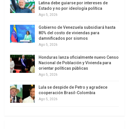
“Estamos activando las vías nacionales e
Latina debe guiarse por intereses de
Estado y no por ideología política
internacionales, de verificación, justicia y
Ago 5, 2026
verificación de derechos humanos, por las
acciones graves contra los derechos
Gobierno de Venezuela subsidiará hasta
80% del costo de viviendas para
fundamentales que un grupo corrupto agazapado
damnificados por sismos
en sectores de justicia”, señaló Arévalo.
Ago 5, 2026
Amarrado al Congreso
Honduras lanza oficialmente nuevo Censo
Nacional de Población y Vivienda para
Aunque el mandatario exigió la renuncia a
orientar políticas públicas
Consuelo Porras señaló que el Congreso debe
Ago 5, 2026
realizar una reforma. El mandatario hizo un nuevo
Lula se despide de Petro y agradece
llamado a los diputados la reforma al artículo 14
cooperación Brasil-Colombia
de la Ley Orgánica del Ministerio Público “para
Ago 5, 2026
enderezar el camino hacia la democracia”, pese a
que dicha solicitud ha sido ignorada por los
legisladores desde el año pasado.