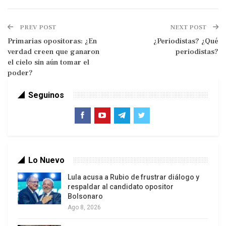
farmacias.
PREV POST
NEXT POST
Primarias opositoras: ¿En
¿Periodistas? ¿Qué
verdad creen que ganaron
periodistas?
el cielo sin aún tomar el
poder?
Seguinos
A cambio de 230 mil millones de euros,
Lo Nuevo
compuestos de 130 mil en préstamos frescos y
100 mil millones en bonos de la deuda griega
Lula acusa a Rubio de frustrar diálogo y
respaldar al candidato opositor
privada que serán condonados, Grecia podrá
Bolsonaro
pagar su deuda. Pero el dinero no está destinado
Ago 8, 2026
al gobierno y menos al pueblo. Simplemente, les