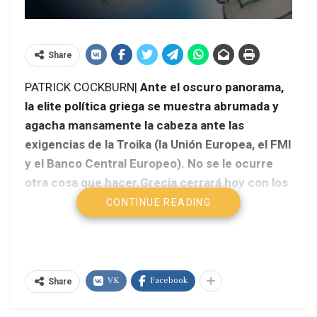
Share
PATRICK COCKBURN|
Ante el oscuro panorama,
la elite política griega se muestra abrumada y
agacha mansamente la cabeza ante las
exigencias de la Troika (la Unión Europea, el FMI
y el Banco Central Europeo). No se le ocurre
otra cosa que hacer.Grecia cerrará hoy con los
líderes de la Eurozona un acuerdo en el que
CONTINUE READING
cederá gran parte de su independencia. El país
heleno se convertirá en una colonia económica
y política de Alemania y sus aliados. Berlín
tendrá lo suyo para decir en todo, desde la
VK
Facebook
Share
elección del primer ministro a los tipos de
medicamento que deben dispensar las