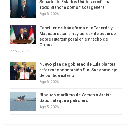
Senado de Estados Unidos confirma a
del país, Tasos Telloglou, quien reveló numerosos
Todd Blanche como fiscal general
escándalos de corrupción, describió a los
Ago 8, 2026
miembros del Parlamento como gente “gorda y
Canciller de Irán afirma que Teherán y
perezosa que sólo se preocupa por volver a como
Mascate están «muy cerca» de acuerdo
estaban cuatro años antes de la crisis”. Dice que
sobre ruta temporal en estrecho de
Ormuz
ambos partidos dominantes, que se alternaron el
Ago 8, 2026
poder desde la caída de la junta militar en 1974,
han acordado en privado continuar con la
Nuevo plan de gobierno de Lula plantea
coalición luego de los comicios, a realizarse en 10
reforzar cooperación Sur-Sur como eje
de política exterior
semanas.
Ago 8, 2026
Su visión acerca del electorado griego es igual de
Bloqueo marítimo de Yemen a Arabia
despectiva. Según él, ellos también añoran con
Saudí: ataque a petrolero
volver a los buenos viejos tiempos, cuando Grecia
Ago 5, 2026
tenía rango de crédito AAA igual que Alemania.
“Queríamos tener un ingreso europeo sin la
productividad europea, así que pedimos