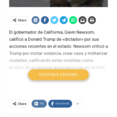
Share
El gobernador de California, Gavin Newsom,
calificó a Donald Trump de «dictador» por sus
acciones recientes en el estado. Newsom criticó a
Trump por incitar violencia, crear caos y militarizar
ciudades, calificando estas medidas como
propias de un régimen autoritario y no de un líder
democrático
.
CONTINUE READING
Decenas de detenidos y protestas
masivas en Los Ángeles contra las
redadas migratorias de Trump
VK
Facebook
Share
Los Ángeles: represión, arresto y
deportación de migrantes