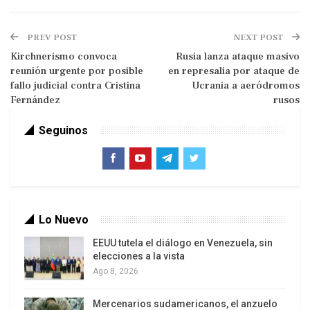
Trump prohíbe la entrada a EEUU de
venezolanos con visados de turismo,
PREV POST
NEXT POST
negocios y estudiantes
Kirchnerismo convoca
Rusia lanza ataque masivo
reunión urgente por posible
en represalia por ataque de
Además, Newsom anunció que planea demandar
fallo judicial contra Cristina
Ucrania a aeródromos
a Trump por ordenar el despliegue de 2,000
Fernández
rusos
agentes federales en California, una acción que
Seguinos
considera ilegal y represiva contra los inmigrantes
y opositores políticos
.
Esta medida ha generado
una fuerte tensión política y social en el estado.
Reproductor
Lo Nuevo
de
vídeo
EEUU tutela el diálogo en Venezuela, sin
elecciones a la vista
Ago 8, 2026
Mercenarios sudamericanos, el anzuelo