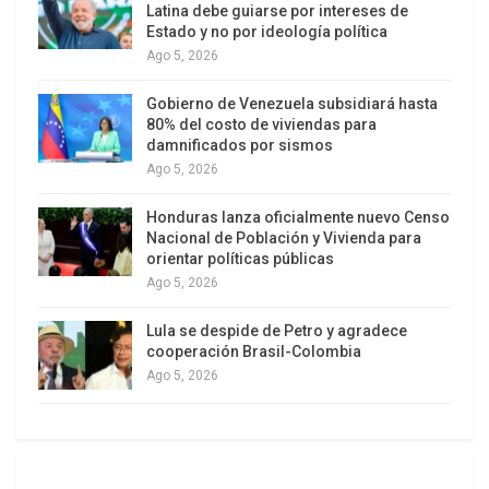
Latina debe guiarse por intereses de
vídeo
Estado y no por ideología política
Ago 5, 2026
Gobierno de Venezuela subsidiará hasta
80% del costo de viviendas para
damnificados por sismos
00:00
01:01
Ago 5, 2026
Las declaraciones de Newsom y la demanda
Honduras lanza oficialmente nuevo Censo
anunciada podrían intensificar el conflicto entre el
Nacional de Población y Vivienda para
gobierno federal y el estado de California,
orientar políticas públicas
poniendo en evidencia la lucha por el control
Ago 5, 2026
político y social en el país. La tensión sigue en
Lula se despide de Petro y agradece
aumento mientras se esperan nuevas reacciones
cooperación Brasil-Colombia
de ambas partes.
Ago 5, 2026