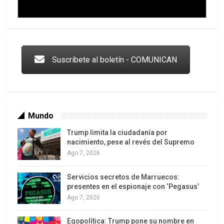
Trump y las drogas: la viga en los propios ojos
Suscribete al boletín - COMUNICAN
Mundo
Trump limita la ciudadanía por
nacimiento, pese al revés del Supremo
Ago 7, 2026
Servicios secretos de Marruecos:
Los latinos le van dando la espalda a Trump
presentes en el espionaje con ‘Pegasus’
Ago 7, 2026
Egopolítica: Trump pone su nombre en