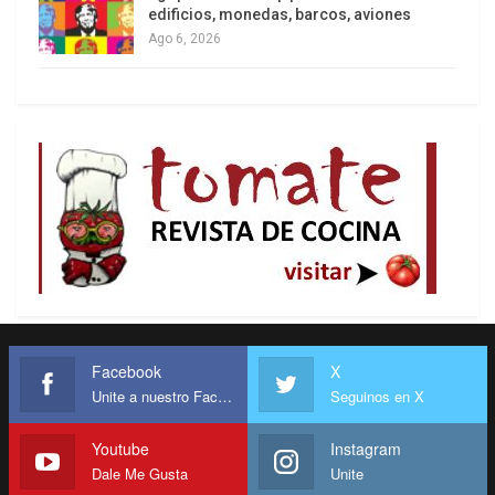
edificios, monedas, barcos, aviones
Ago 6, 2026
Facebook
X
Unite a nuestro Facebook
Seguinos en X
Youtube
Instagram
Dale Me Gusta
Unite