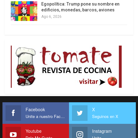
Egopolítica: Trump pone su nombre en
edificios, monedas, barcos, aviones
Ago 6, 2026
Facebook
X
Unite a nuestro Facebook
Seguinos en X
Youtube
Instagram
Dale Me Gusta
Unite