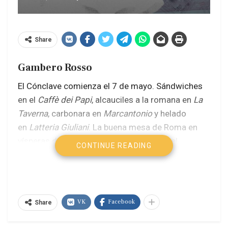
Share
Gambero Rosso
El Cónclave comienza el 7 de mayo. Sándwiches
en el
Caffè dei Papi
, alcauciles a la romana en
La
Taverna
, carbonara en
Marcantonio
y helado
en
Latteria Giuliani
. La buena mesa de Roma en
vísperas del conciliábulo del cual saldrá el
CONTINUE READING
sucesor del fallecido Francisco.
Roma se prepara para el Cónclave, entre ritos
solemnes y pequeños episodios de la vida
VK
Facebook
Share
cotidiana. Según informa el diario
Corriere della
Sera
, el arzobispo emérito Anselmo Guido