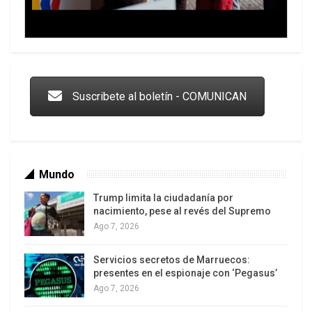
Texto tomado de la revista italiana Gambero
Rosso.
Trump y las drogas: la viga en los propios ojos
Suscribete al boletín - COMUNICAN
Mundo
Trump limita la ciudadanía por
nacimiento, pese al revés del Supremo
Ago 7, 2026
Servicios secretos de Marruecos:
Los latinos le van dando la espalda a Trump
presentes en el espionaje con ‘Pegasus’
Ago 7, 2026