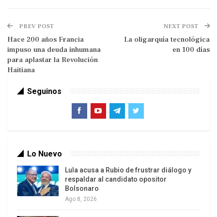
Pecorari, de 79 años, de Mantua, se detuvo en
el
Caffè dei Papi
de via Vespasiano, entre los
PREV POST
NEXT POST
Museos Vaticanos y la Plaza de San Pedro , «para
Hace 200 años Francia
La oligarquía tecnológica
tomar un bocadillo y una cerveza», después de la
impuso una deuda inhumana
en 100 días
misa del segundo día de
novendiali
.
para aplastar la Revolución
Haitiana
Seguinos
Lo Nuevo
«Hoy me lo estoy tomando con calma», dice, pero
Lula acusa a Rubio de frustrar diálogo y
respaldar al candidato opositor
recuerda que «anoche con mi amigo el cardenal
Bolsonaro
Mario Zenari, de Verona, nuncio apostólico en
Ago 8, 2026
Siria, fuimos al restaurante La
Taverna
, en la