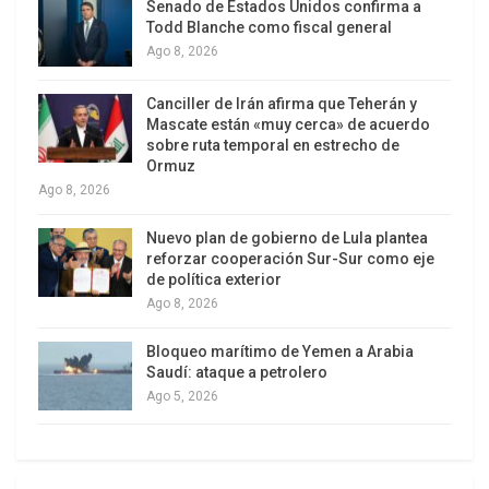
Senado de Estados Unidos confirma a
Y a veces la escena se vuelve casi surrealista,
Todd Blanche como fiscal general
como el otro día en la histórica
Latteria Giuliani
de
Ago 8, 2026
Borgo Pio, cuando dos cardenales que entraron a
tomar un helado se encontraron rodeados de
Canciller de Irán afirma que Teherán y
Mascate están «muy cerca» de acuerdo
clientes arrodillados pidiendo una bendición. Entre
sobre ruta temporal en estrecho de
vergüenzas y sonrisas, la crema y el pistacho
Ormuz
Ago 8, 2026
corrieron el riesgo de derretirse antes de ser
probados.
Nuevo plan de gobierno de Lula plantea
reforzar cooperación Sur-Sur como eje
de política exterior
Ago 8, 2026
Bloqueo marítimo de Yemen a Arabia
Saudí: ataque a petrolero
Ago 5, 2026
Incluso en Santa Marta, la residencia que acogerá