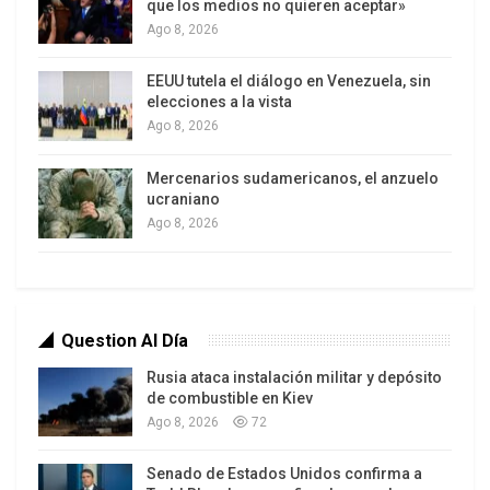
que los medios no quieren aceptar»
Ago 8, 2026
EEUU tutela el diálogo en Venezuela, sin
Un nuevo centro de datos de siete pisos se alza a las
elecciones a la vista
afueras de Mumbay (India).
Ago 8, 2026
Cuando Sirlei Souza, de 62 años, se enteró de que
se iba a construir un centro de datos en Eldorado
Mercenarios sudamericanos, el anzuelo
ucraniano
do Sul, en Brasil, prometiendo puestos de trabajo,
Ago 8, 2026
se mostró optimista. La empresa brasileña Scala
Data Centers había anunciado la construcción
de AI City, considerado el centro de datos más
grande de Latinoamérica, a tan solo cuatro
Question Al Día
kilómetros de su pueblo. Scala Data Centers tiene
Rusia ataca instalación militar y depósito
su sede en Brasil y fue fundada por DigitalBridge,
de combustible en Kiev
una firma estadounidense de inversión global en
Ago 8, 2026
72
infraestructura digital.
Senado de Estados Unidos confirma a