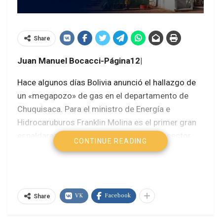
Share
Juan Manuel Bocacci-Página12|
Hace algunos días Bolivia anunció el hallazgo de
un «megapozo» de gas en el departamento de
Chuquisaca. Para el ministro de Energía e
Hidrocaruburos Franklin Molina es el primer gran
espaldarazo al gobierno Luis Arce en un sector
CONTINUE READING
clave de la economía boliviana.
Al asumir la presidencia de Bolivia Luis Arce tomó
la decisión estratégica de unificar los ministerios
VK
Facebook
Share
de Energía e Hidrocarburos. Al frente de esta
nueva cartera, vital para el desarrollo del país,