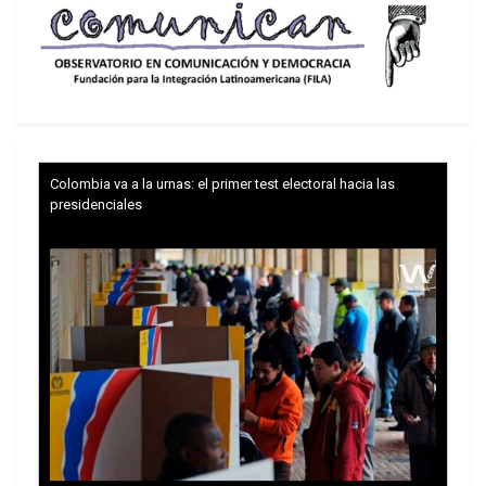
se tiene en nuestro país”, dijo el presidente.
Colombia va a la urnas: el primer test electoral hacia las
presidenciales
Para el titular de Energía e Hidrocarburos el
hallazgo representa un primer impulso a la
gestión de Arce. El presidente asumió hace
menos de dos meses en medio de una gran crisis
económica. “Estas nuevas reservas nos van a
garantizar el abastecimiento al mercado interno y,
en segundo lugar, poder cumplir con los contratos
de gas hacia la Argentina y Brasil”, señaló Molina.