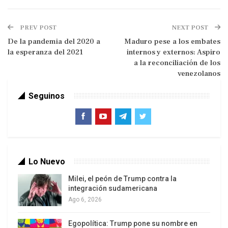
designó al economista Franklin Molina. La primera
misión que el ministro recibió de Arce fue volver a
PREV POST
NEXT POST
poner en marcha la exploración de pozos,
De la pandemia del 2020 a
Maduro pese a los embates
frenadas por el gobierno de facto.
la esperanza del 2021
internos y externos: Aspiro
a la reconciliación de los
venezolanos
Seguinos
Lo Nuevo
“Fue un año perdido y nos restó. Pero ahora
Milei, el peón de Trump contra la
integración sudamericana
estamos haciendo todo lo posible para
Ago 6, 2026
recuperarnos”, dijo el economista cruceño. A
menos de dos meses de su llegada al cargo pudo
Egopolítica: Trump pone su nombre en