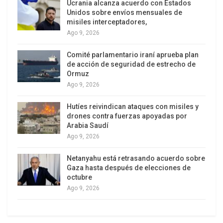
Ucrania alcanza acuerdo con Estados
alto el fuego real».
Unidos sobre envíos mensuales de
misiles interceptadores,
Lejos de estas negociaciones, la guerra
Ago 9, 2026
continúa. Poco después de finalizar la llamada, en
Comité parlamentario iraní aprueba plan
Kiev se oyeron sirenas antiaéreas y explosiones y
de acción de seguridad de estrecho de
Rusia afirmó haber repelido varios intentos de
Ormuz
incursiones terrestres del ejército ucraniano en la
Ago 9, 2026
región rusa de Belgorod, fronteriza con Ucrania.
Hutíes reivindican ataques con misiles y
drones contra fuerzas apoyadas por
En un comunicado, el Kremlin indicó que «la
Arabia Saudí
condición clave para impedir una escalada del
Ago 9, 2026
conflicto y el trabajo hacia un arreglo político-
Netanyahu está retrasando acuerdo sobre
diplomático debe ser el cese total de la ayuda
Gaza hasta después de elecciones de
militar extranjera y el suministro de datos de
octubre
inteligencia a Kiev».
Ago 9, 2026
Putin se pronunció a favor de una solución
pacífica al conflicto y dispuesto a trabajar