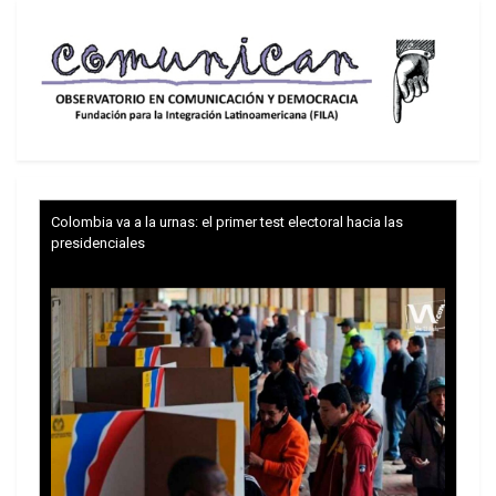
conjuntamente con EE.UU. en la búsqueda de
«posibles vías de arreglo», que deben tener un
carácter integral y duradero. «Y, por supuesto,
tener en cuenta la incondicional necesidad de
eliminar las causas primigenias de la crisis y los
intereses legítimos de Rusia en el ámbito de la
seguridad», agregó.
Colombia va a la urnas: el primer test electoral hacia las
presidenciales
Militares rusos en la ciudad de Sudzha, en la
región de Kursk
Con respecto a la situación en Kursk ,Putin
reafirmó su voluntad de perdonar la vida de los
soldados ucranianos que aún combaten en esa
región fronteriza rusa, algo que le pidió Trump
encarecidamente la pasada semana. En caso de
que esos militares depongan las armas, Putin