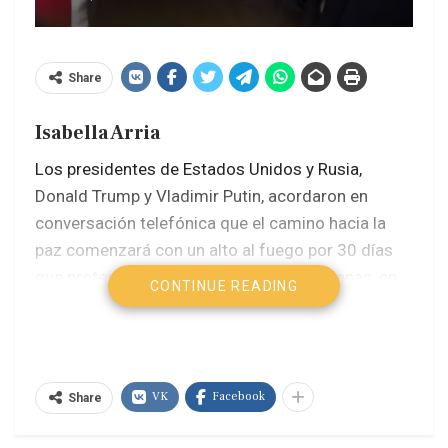
Share
Isabella Arria
Los presidentes de Estados Unidos y Rusia,
Donald Trump y Vladimir Putin, acordaron en
conversación telefónica que el camino hacia la
paz comenzará con un alto al fuego por 30 días
que proteja a las infraestructuras ucranianas, en
CONTINUE READING
especial la energética, a cambio del cese de la
ayuda militar extranjera a Ucrania.
Putin le planteó a Trump varias dudas
VK
Facebook
Share
“significativas” relativas a la cerificación del alto al
fuego en los más de dos mil kilómetros del frente