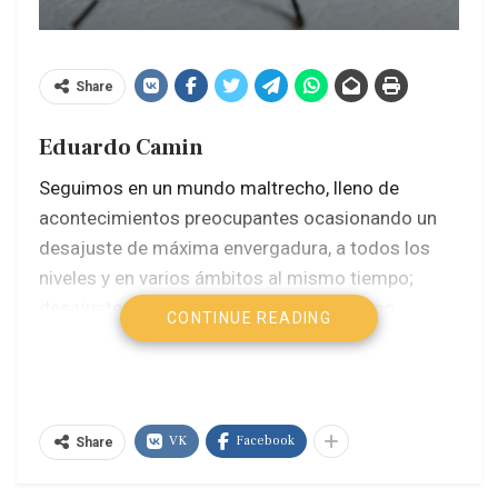
Share
Eduardo Camin
Seguimos en un mundo maltrecho, lleno de
acontecimientos preocupantes ocasionando un
desajuste de máxima envergadura, a todos los
niveles y en varios ámbitos al mismo tiempo;
desajuste climático, desajuste geopolítico,
CONTINUE READING
desajuste intelectual, desajuste financiero,
desajuste ético, y guerras … muchas guerras.
Aclaramos que no pretendemos realizar un
VK
Facebook
Share
catálogo de las angustias irracionales del estado
actual del capitalismo, tampoco se trata de