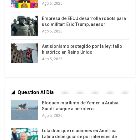
Ago 6, 2026
en la razón no para acumular piezas de convicción
en un sumario, ni para defender por amor propio
Empresa de EEUU desarrolla robots para
una tesis personal, sino sencillamente para
uso militar: Eric Trump, asesor
Ago 6, 2026
reflexionar sobre las derivas, de que el navío en el
cual estamos embarcados va a la deriva, sin
Antisionismo protegido por la ley: fallo
rumbo, sin meta, sin visibilidad, sin brújula en un
histórico en Reino Unido
mar embravecido y que sería menester reaccionar
Ago 5, 2026
para evitar el naufragio.
No nos bastara con seguir avanzando, rodeando
obstáculos, en una verborragia sin retorno, de
Question Al Día
fórums y cumbres de todo tipo, y para muestra
Bloqueo marítimo de Yemen a Arabia
estamos en un mundial de futbol el paradojal
Saudí: ataque a petrolero
circo de los tiempos modernos entreteniendo
Ago 5, 2026
apasionados sentimientos dejando que el tiempo
solucione las cosas. Pero hoy el tiempo hace
Lula dice que relaciones en América
Latina debe guiarse por intereses de
mucho que dejo de ser nuestro aliado, hoy es