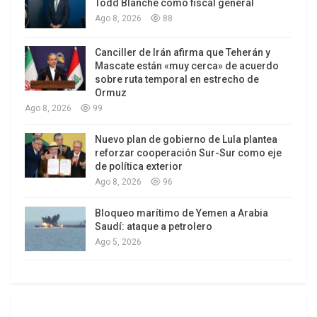
Todd Blanche como fiscal general
seísmos del 24 de junio las réplicas se
Ago 8, 2026
88
incrementaron en 53 comparado con el dato del
domingo al alzanzar hoy mil 048.
Canciller de Irán afirma que Teherán y
Mascate están «muy cerca» de acuerdo
Este lunes desde el aeropuerto internacional
sobre ruta temporal en estrecho de
Ormuz
Simón Bolívar de Maiquetía, estado de La Guaira,
Ago 8, 2026
99
aún inactivo en sus vuelos comerciales, el
canciller Yván Gil informó que allí se implementan
Nuevo plan de gobierno de Lula plantea
reforzar cooperación Sur-Sur como eje
“rigurosos protocolos de registro y control” a
de política exterior
través del Sistema Centinela para asegurar la
Ago 8, 2026
96
correcta gestión de los insumos esenciales que
arriban al país.
Bloqueo marítimo de Yemen a Arabia
Saudí: ataque a petrolero
Ago 5, 2026
Destacó que la ayuda humanitaria internacional
enviada al pueblo venezolano fue recibida “con
profunda gratitud y un firme sentido de
responsabilidad”.