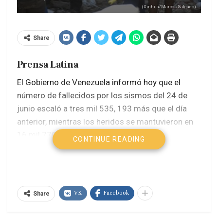
(Xinhua/Marcos Salgado)
Share
Prensa Latina
El Gobierno de Venezuela informó hoy que el
número de fallecidos por los sismos del 24 de
junio escaló a tres mil 535, 193 más que el día
anterior, mientras los heridos se mantuvieron en
16 mil 770.
CONTINUE READING
Al cumplirse este lunes 13 días de los terremotos
de 7,2 y 7,5 de magnitud en la escala de Richter, el
reporte oficial divulgado por el presidente de la
VK
Facebook
Share
Asamblea Nacional (parlamento) Jorge Rodríguez
indicó que los rescatados continuaron en seis mil