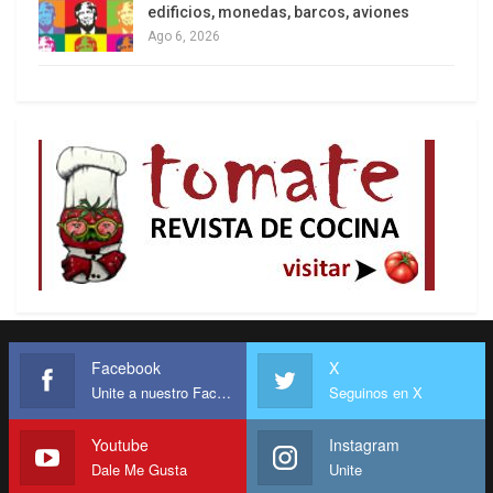
edificios, monedas, barcos, aviones
Ago 6, 2026
Facebook
X
Unite a nuestro Facebook
Seguinos en X
Youtube
Instagram
Dale Me Gusta
Unite