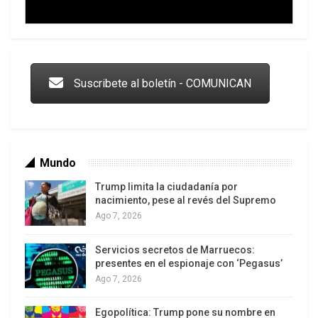
Trump y las drogas: la viga en los propios ojos
Suscribete al boletín - COMUNICAN
Mundo
Trump limita la ciudadanía por
nacimiento, pese al revés del Supremo
Ago 7, 2026
Servicios secretos de Marruecos:
Los latinos le van dando la espalda a Trump
presentes en el espionaje con ‘Pegasus’
Ago 7, 2026
Egopolítica: Trump pone su nombre en