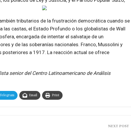
los polacos de Ley y Justicia, y el Partido Popular Suizo,
también tributarios de la frustración democrática cuando se
 las castas, el Estado Profundo o los globalistas de Wall
osfera, encargada de intentar el salvataje de un
res y de las soberanías nacionales. Franco, Mussolini y
s posteriores a 1917. La reacción actual se ofrece
ista senior del Centro Latinoamericano de Análisis
Telegram
Email
Print
NEXT POST