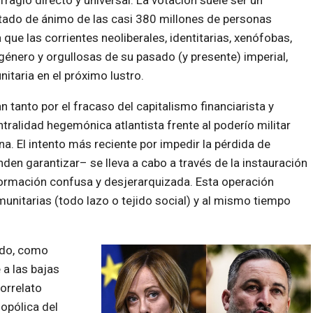
ragio directo y universal. La votación suele ser un
stado de ánimo de las casi 380 millones de personas
que las corrientes neoliberales, identitarias, xenófobas,
énero y orgullosas de su pasado (y presente) imperial,
itaria en el próximo lustro.
n tanto por el fracaso del capitalismo financiarista y
tralidad hegemónica atlantista frente al poderío militar
a. El intento más reciente por impedir la pérdida de
den garantizar– se lleva a cabo a través de la instauración
nformación confusa y desjerarquizada. Esta operación
unitarias (todo lazo o tejido social) y al mismo tiempo
ado, como
 a las bajas
correlato
opólica del