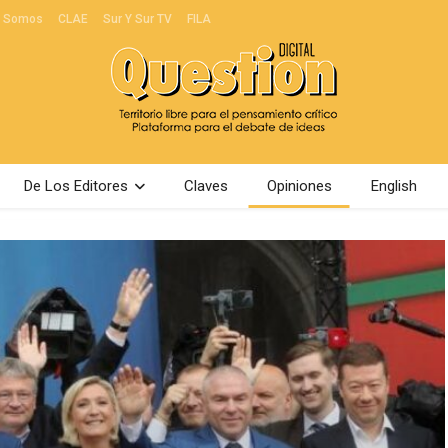
s Somos
CLAE
Sur Y Sur TV
FILA
De Los Editores
Claves
Opiniones
English