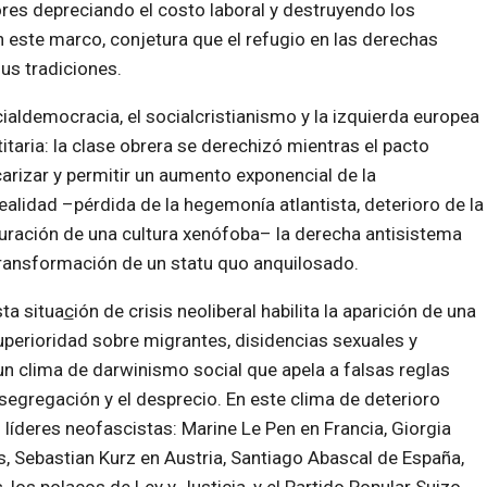
ores depreciando el costo laboral y destruyendo los
n este marco, conjetura que el refugio en las derechas
sus tradiciones.
ialdemocracia, el socialcristianismo y la izquierda europea
taria: la clase obrera se derechizó mientras el pacto
carizar y permitir un aumento exponencial de la
realidad –pérdida de la hegemonía atlantista, deterioro de la
auración de una cultura xenófoba– la derecha antisistema
ransformación de un statu quo anquilosado.
ta situa
c
ión de crisis neoliberal habilita la aparición de una
erioridad sobre migrantes, disidencias sexuales y
un clima de darwinismo social que apela a falsas reglas
segregación y el desprecio. En este clima de deterioro
n líderes neofascistas: Marine Le Pen en Francia, Giorgia
os, Sebastian Kurz en Austria, Santiago Abascal de España,