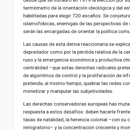
desde que se instauró en 1979 la elección por suf
termómetro de la orientación ideológica y del e
habilitadas para elegir 720 escaños. Se conjetura 
islamofóbicas, enemigas de las perspectivas de g
serán las encargadas de orientar la política comun
Las causas de esta deriva reaccionaria se explica
depredador como por la pérdida relativa de la cen
ruso y la emergencia económica y productiva chin
centralidad –que estas derechas radicales preten
de algoritmos de control y la proliferación de i
pretende, al mismo tiempo, quebrar las redes com
monetizar y manipular las subjetividades.
Las derechas conservadoras europeas has mut
respuesta a estos desafíos: deben hacerle frente
tasas de natalidad, la herencia colonial –con su 
inmigratorio– y la concentración creciente y mon