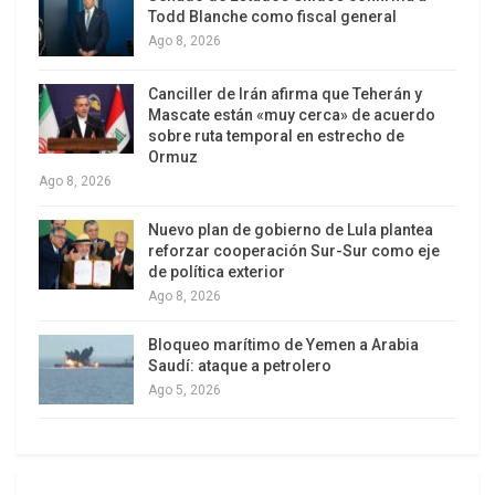
Todd Blanche como fiscal general
Entre ellos, el termino de intangibilidad y la
Ago 8, 2026
prohibición de construir la carretera Villa Tunari-
San Ignacio de Moxos, o cualquier otra por el
Canciller de Irán afirma que Teherán y
TIPNIS.
Mascate están «muy cerca» de acuerdo
sobre ruta temporal en estrecho de
Ormuz
Además, Morales dijo que en base al artículo
Ago 8, 2026
primero de la nueva ley corta, que declarará
territorio intangible al TIPNIS, los asentamientos y
Nuevo plan de gobierno de Lula plantea
ocupaciones de hecho, promovidas o
reforzar cooperación Sur-Sur como eje
de política exterior
protagonizadas por personas ajenas a los
Ago 8, 2026
titulares del Territorio Indígena Isiboro Sécure,
son ilegales y serán pasibles de desalojo con
Bloqueo marítimo de Yemen a Arabia
Saudí: ataque a petrolero
intervención de la fuerza pública, si fuera
Ago 5, 2026
necesario.
«En resumen. Se incorpora el tema de la
intangibilidad, que era una profunda observación: