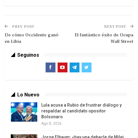
PREV POST
NEXT POST
De cómo Occidente ganó
El fantástico éxito de Ocupa
en Libia
Wall Street
Seguinos
En una declaración de prensa, el Jefe del Estado
informó sobre esa determinación que -aseguró-
recoge textualmente la propuesta presentada por
los dirigentes de la marcha y por los legisladores
indígenas. «Se dispone que la carretera Villa
Lo Nuevo
Tunari-San Ignacio de Moxos o cualquier otra no
Lula acusa a Rubio de frustrar diálogo y
atravesará el Territorio Indígena Parque nacional
respaldar al candidato opositor
Bolsonaro
Isiboro Sécure (TIPNIS)», será la modificación
Ago 8, 2026
principal a ese proyecto de Ley, remarcó.
Jorge Elbaum: «hay una debacle de Milei