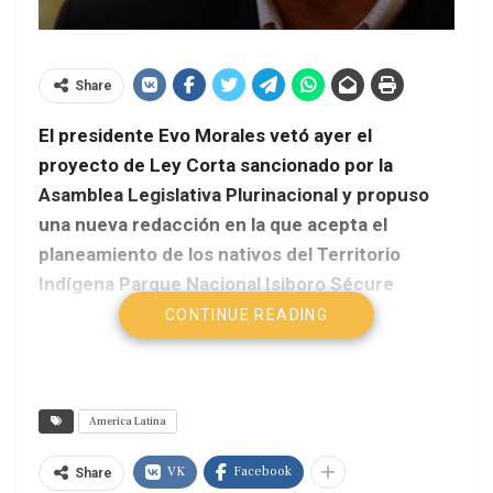
Share
El presidente Evo Morales vetó ayer el
proyecto de Ley Corta sancionado por la
Asamblea Legislativa Plurinacional y propuso
una nueva redacción en la que acepta el
planeamiento de los nativos del Territorio
Indígena Parque Nacional Isiboro Sécure
(TIPNIS) de que la carretera Villa Tunari-San
CONTINUE READING
Ignacio de Moxos, o cualquier otra, no atraviese
ese parque nacional, además declara a la región
como zona intangible de preservación
America Latina
ecológica.
VK
Facebook
Share