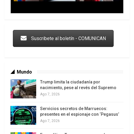
Trump y las drogas: la viga en los propios ojos
Suscribete al boletín - COMUNICAN
Mundo
Trump limita la ciudadanía por
nacimiento, pese al revés del Supremo
Ago 7, 2026
Servicios secretos de Marruecos:
Los latinos le van dando la espalda a Trump
presentes en el espionaje con ‘Pegasus’
Ago 7, 2026