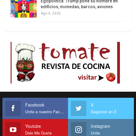
Egopolítica: Trump pone su nombre en
edificios, monedas, barcos, aviones
Ago 6, 2026
Facebook
X
Unite a nuestro Facebook
Seguinos en X
Youtube
Instagram
Dale Me Gusta
Unite