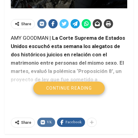
Share
AMY GOODMAN |
La Corte Suprema de Estados
Unidos escuchó esta semana los alegatos de
dos históricos juicios en relación con el
matrimonio entre personas del mismo sexo. El
martes, evaluó la polémica ‘Proposición 8’, un
proyecto de ley que fue sometido a
referéndum en el estado de California, que
CONTINUE READING
prohibió el matrimonio entre personas del
mismo sexo. El miércoles, la Corte estudió el
caso sobre la inconstitucionalidad de la Ley de
Defensa del Matrimonio (DOMA, por sus siglas
VK
Facebook
Share
en inglés), denominado ‘Estados Unidos contra
Windsor’. “Windsor” es Edie Windsor, ahora de