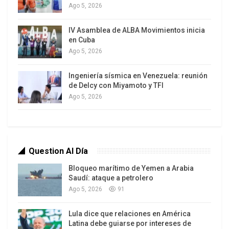
Ago 5, 2026
un año de vida, volvió a proponerle matrimonio a
Edie. La pareja viajó a Toronto, y el 22 de mayo de
IV Asamblea de ALBA Movimientos inicia
2007 se casaron en una ceremonia oficiada por el
en Cuba
primer juez públicamente gay de Canadá, Harvey
Ago 5, 2026
Brownstone.
Ingeniería sísmica en Venezuela: reunión
de Delcy con Miyamoto y TFI
Un año más tarde, el estado de Nueva York, donde
Ago 5, 2026
vivía la pareja, reconoció oficialmente los
matrimonios entre personas del
Question Al Día
Bloqueo marítimo de Yemen a Arabia
Saudí: ataque a petrolero
Ago 5, 2026
91
Lula dice que relaciones en América
Latina debe guiarse por intereses de