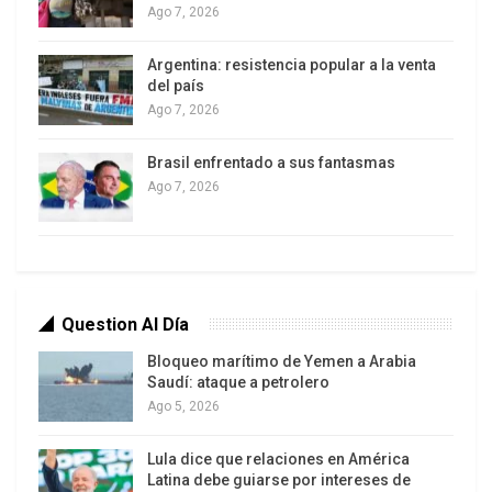
Ago 7, 2026
Argentina: resistencia popular a la venta
del país
Ago 7, 2026
Brasil enfrentado a sus fantasmas
Ago 7, 2026
Imagen satelital de la zona ataca por Estados Unidos cerca de
Question Al Día
Qom, Irán.
Bloqueo marítimo de Yemen a Arabia
Los residentes que filmaban Fordow desde la
Saudí: ataque a petrolero
distancia tampoco detectaron humo ni fuego. Los
Ago 5, 2026
informes procedentes de Qom, la ciudad más
cercana a la instalación nuclear, observaban un
Lula dice que relaciones en América
Latina debe guiarse por intereses de
funcionamiento normal de la ciudad, con gente