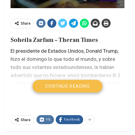
Share
Soheila Zarfam – Theran Times
El presidente de Estados Unidos, Donald Trump,
hizo el domingo lo que todo el mundo, y sobre
todo sus votantes estadounidenses, le habían
advertido que no hiciera: envió bombarderos B-2
estadounidenses a Irán para unirse directamente
CONTINUE READING
a la guerra de Israel contra ese país, lanzando
ataques contra instalaciones nucleares iraníes en
tres lugares.
VK
Facebook
Share
A continuación, el presidente anunció en sus
redes sociales que los ataques habían sido un