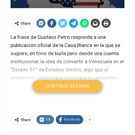
Share
La frase de Gustavo Petro responde a una
publicación oficial de la Casa Blanca en la que se
sugiere, en tono de burla pero desde una cuenta
institucional, la idea de convertir a Venezuela en el
“Estado 51” de Estados Unidos, algo que el
presidente colombiano considera incompatible
con el legado bolivariano y con el principio de
CONTINUE READING
autodeterminación de los pueblos.
El presidente colombiano Gustavo Petro
reaccionó al trino oficial de la Casa Blanca que
VK
Facebook
Share
mostraba a Venezuela como el “Estado 51” de
Estados Unidos, calificándolo de una idea