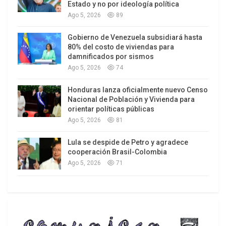
Estado y no por ideología política
integración latinoamericana basada en la
Ago 5, 2026
89
soberanía de los pueblos, incompatible con
cualquier plan de anexión territorial.
Gobierno de Venezuela subsidiará hasta
80% del costo de viviendas para
damnificados por sismos
Ago 5, 2026
74
Honduras lanza oficialmente nuevo Censo
Nacional de Población y Vivienda para
orientar políticas públicas
Ago 5, 2026
81
Lula se despide de Petro y agradece
cooperación Brasil-Colombia
Ago 5, 2026
71