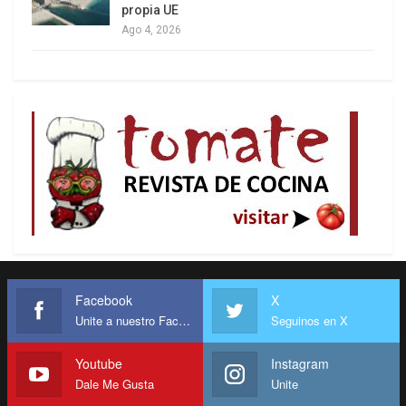
propia UE
Ago 4, 2026
Facebook
X
Unite a nuestro Facebook
Seguinos en X
Youtube
Instagram
Dale Me Gusta
Unite