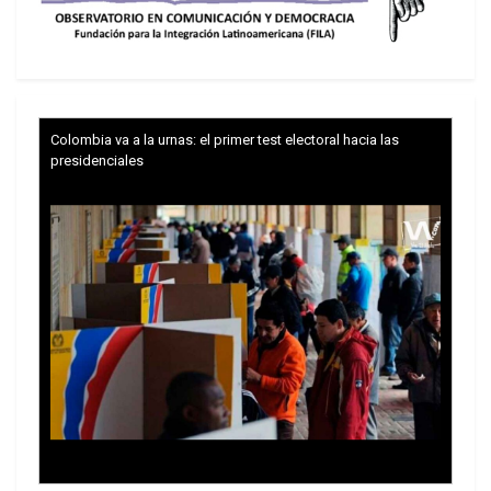
3,4%
CaixaBank ha incrementado sus ingresos un
11,5% por «aumento de la actividad comercial»,
aseguran.
Colombia va a la urnas: el primer test electoral hacia las
presidenciales
Es destacable el caso de Bankia, que ha visto
reducidos sus ingresos por comisiones en un 7%,
probablemente debido a la disminución de su
cartera de clientes como consecuencia de la
desbandada provocada por su escandaloso
rescate. Para contrarrestar esta pérdida, la
entidad rescatada con dinero público a fondo
perdido, subirá hasta los 19 euros la comisión por
emisión de tarjeta si no se tiene domiciliada la
nómina o si no se poseen al menos 1.000
acciones del banco. Más de un 200% sobre la