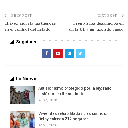
PREV POST
NEXT POST
Chávez aprieta las tuercas
Freno a los desahucios en
Tercera Información
en el control del Estado
un la UE y un juzgado vasco
Según los últimos datos disponibles del Banco de
Seguinos
España, correspondientes al acumulado hasta
marzo, las entidades financieras españolas ya
estaban buscando compensar sus teóricas
pérdidas relacionadas con el ladrillo a base de
Lo Nuevo
subir las comisiones a los clientes.
Antisionismo protegido por la ley: fallo
Por ejemplo, se elevaron una media del 11% las
histórico en Reino Unido
comisiones por la emisión de una tarjeta de
Ago 5, 2026
débito, y una media del 9% por las de crédito;
Viviendas rehabilitadas tras sismos:
mientras que las comisiones por «mantenimiento
Delcy entrega 212 hogares
de cuenta» subían un 22%.
Ago 5, 2026