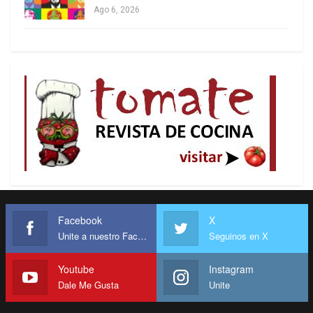
posibilidad de formar un gobierno; PSOE con
Ago 6, 2026
Ciudadanos y la abstención de Podemos
fiscalizando desde fuera y frenar la voracidad de
la derecha. Hoy, el escenario es diferente. Se
vislumbra un gobierno de conservadores, con más
recortes. La vieja política rejuvenece y la nueva no
es tan nueva. Sólo una pregunta sobre el futuro
inmediato: ¿a quién se pide responsabilidades por
facilitar un gobierno reaccionario? A los votantes
no, desde luego. Y ahora, ¿quién dimite?
Facebook
X
Unite a nuestro Facebook
Seguinos en X
Youtube
Instagram
Dale Me Gusta
Unite