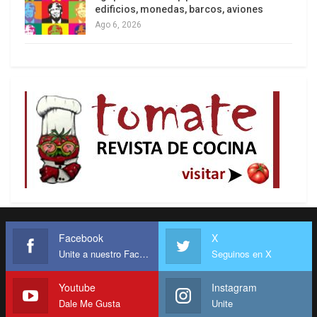
respecto».
edificios, monedas, barcos, aviones
Ago 6, 2026
En cambio, el gobernante Partido Popular (PP) se
negó a pronunciarse sobre el particular. Su
secretaria general, María Dolores de Cospedal,
dijo que su sector no entraría «en la polémica que
algunos están tratando de alimentar».
Desde el campo social también se sumaron a las
diatribas contra la Casa Real. Activistas
defensores de la vida animal se concentraron
cerca del hospital donde el Rey aún se recupera
de la lesión de cadera, reclamando que reflexione
sobre su costumbre de cazar.
Facebook
X
Unite a nuestro Facebook
Seguinos en X
Uno de los críticos, el portavoz de la organización
no gubernamental Igualdad Animal, Javier
Youtube
Instagram
Moreno, manifestó que el dolor que ha sufrido el
Dale Me Gusta
Unite