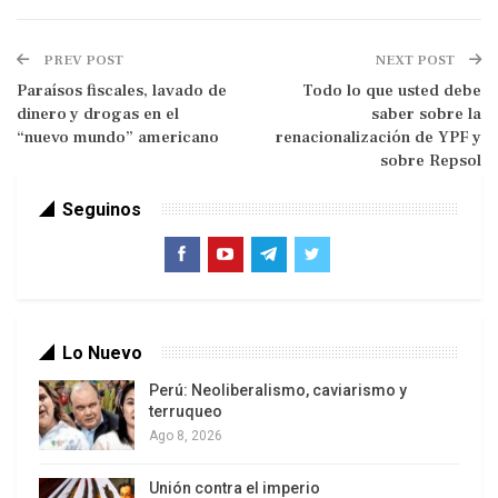
PREV POST
NEXT POST
Paraísos fiscales, lavado de
Todo lo que usted debe
IPS
dinero y drogas en el
saber sobre la
“nuevo mundo” americano
renacionalización de YPF y
Un accidente del que fue víctima el Rey durante
sobre Repsol
una cacería en África parece haber liberado la
Seguinos
crítica abierta de los españoles a su
responsabilidad en el manejo de los gastos,
mientras las arcas del Estado enflaquecen, así
como a sus actuaciones personales en las que,
entre otras cosas, entra en colisión con normas
Lo Nuevo
ambientales.
Perú: Neoliberalismo, caviarismo y
La campaña de caza implica un gran gasto por el
terruqueo
Ago 8, 2026
desplazamiento en avión hasta Botswana, más el
personal, las armas, municiones, la seguridad real
Unión contra el imperio