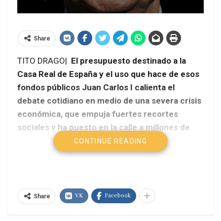
Share
TITO DRAGO|
El presupuesto destinado a la
Casa Real de España y el uso que hace de esos
fondos públicos Juan Carlos I calienta el
debate cotidiano en medio de una severa crisis
económica, que empuja fuertes recortes
sociales y ha puesto en la calle a millones de
trabajadores.
CONTINUE READING
VK
Facebook
Share