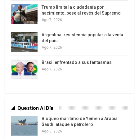
para delinquir.
Trump limita la ciudadanía por
nacimiento, pese al revés del Supremo
Ago 7, 2026
Se informó que Hernández envió una carta escrita
a mano al presidente Biden pidiendo directamente
Argentina: resistencia popular a la venta
ayuda para asegurar su regreso a casa.
del país
Ago 7, 2026
Brasil enfrentado a sus fantasmas
Ago 7, 2026
Question Al Día
Bloqueo marítimo de Yemen a Arabia
Saudí: ataque a petrolero
La esposa de Alex Saab, Camila Fabri, durante un acto en Caracas.
Ago 5, 2026