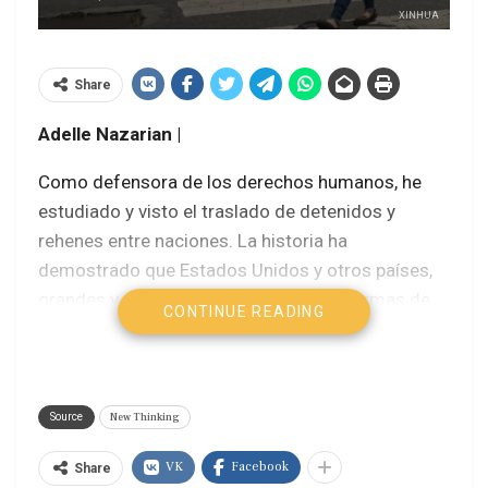
XINHUA
Share
Adelle Nazarian |
Como defensora de los derechos humanos, he
estudiado y visto el traslado de detenidos y
rehenes entre naciones. La historia ha
demostrado que Estados Unidos y otros países,
grandes y pequeños, han encontrado formas de
CONTINUE READING
intercambiar prisioneros en interés de sus
respectivas naciones, incluso cuando no existen
relaciones diplomáticas formales.
New Thinking
Source
Eyvin Hernandez espera que se pueda hacer tal
trato. El hombre de 44 años es un caso clásico de
VK
Facebook
Share