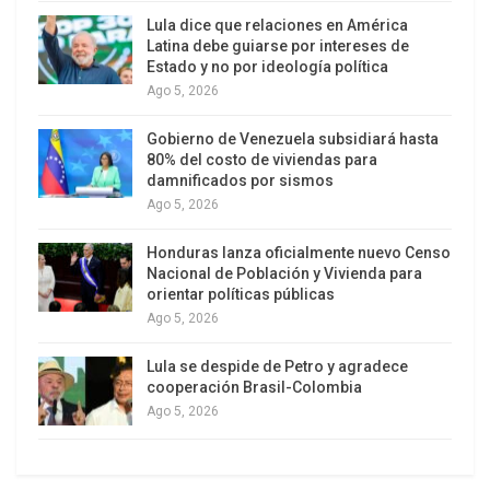
En octubre, el Departamento de Estado dijo que
Lula dice que relaciones en América
Hernández fue “detenido injustamente”.
Latina debe guiarse por intereses de
Estado y no por ideología política
Recientemente, un funcionario del gobierno,
Ago 5, 2026
hablando en segundo plano, señaló que Estados
Unidos no “discute las conversaciones
Gobierno de Venezuela subsidiará hasta
80% del costo de viviendas para
diplomáticas en curso” cuando se le preguntó
damnificados por sismos
sobre el caso y la posibilidad de un intercambio de
Ago 5, 2026
prisioneros por un enviado especial del gobierno
venezolano, Alex Saab.
Honduras lanza oficialmente nuevo Censo
Nacional de Población y Vivienda para
orientar políticas públicas
El portavoz agregó que la administración de Biden
Ago 5, 2026
estaba presionando activamente para que se
liberara a los estadounidenses detenidos en
Lula se despide de Petro y agradece
Venezuela. El funcionario fue cuidadoso con sus
cooperación Brasil-Colombia
Ago 5, 2026
palabras porque las conversaciones relacionadas
con los rehenes de Estados Unidos con otros
gobiernos son muy delicadas, pero dejó la