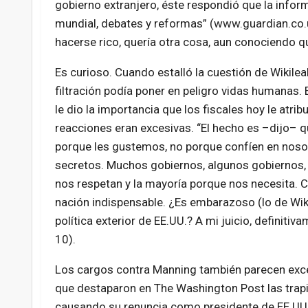
gobierno extranjero, éste respondió que la infor
mundial, debates y reformas” (www.guardian.co.uk
hacerse rico, quería otra cosa, aun conociendo qu
Es curioso. Cuando estalló la cuestión de Wikile
filtración podía poner en peligro vidas humanas.
le dio la importancia que los fiscales hoy le atr
reacciones eran excesivas. “El hecho es –dijo– qu
porque les gustemos, no porque confíen en nos
secretos. Muchos gobiernos, algunos gobiernos,
nos respetan y la mayoría porque nos necesita. 
nación indispensable. ¿Es embarazoso (lo de Wiki
política exterior de EE.UU.? A mi juicio, defini
10).
Los cargos contra Manning también parecen exces
que destaparon en The Washington Post las trap
causando su renuncia como presidente de EE.UU., 