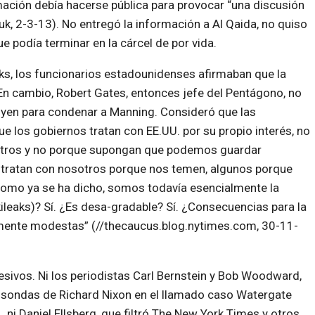
mación debía hacerse pública para provocar “una discusión
, 2-3-13). No entregó la información a Al Qaida, no quiso
e podía terminar en la cárcel de por vida.
aks, los funcionarios estadounidenses afirmaban que la
 En cambio, Robert Gates, entonces jefe del Pentágono, no
ibuyen para condenar a Manning. Consideró que las
e los gobiernos tratan con EE.UU. por su propio interés, no
otros y no porque supongan que podemos guardar
 tratan con nosotros porque nos temen, algunos porque
Como ya se ha dicho, somos todavía esencialmente la
leaks)? Sí. ¿Es desa-gradable? Sí. ¿Consecuencias para la
tivamente modestas” (//thecaucus.blog.nytimes.com, 30-11-
ivos. Ni los periodistas Carl Bernstein y Bob Woodward,
isondas de Richard Nixon en el llamado caso Watergate
ni Daniel Ellsberg, que filtró The New York Times y otros