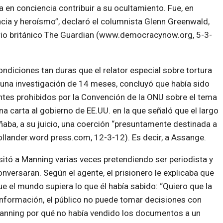
a en conciencia contribuir a su ocultamiento. Fue, en
ncia y heroísmo”, declaró el columnista Glenn Greenwald,
ario británico The Guardian (www.democracynow.org, 5-3-
diciones tan duras que el relator especial sobre tortura
una investigación de 14 meses, concluyó que había sido
tes prohibidos por la Convención de la ONU sobre el tema
a carta al gobierno de EE.UU. en la que señaló que el largo
aba, a su juicio, una coerción “presuntamente destinada a
ollander.word press.com, 12-3-12). Es decir, a Assange.
isitó a Manning varias veces pretendiendo ser periodista y
nversaran. Según el agente, el prisionero le explicaba que
e el mundo supiera lo que él había sabido: “Quiero que la
información, el público no puede tomar decisiones con
anning por qué no había vendido los documentos a un