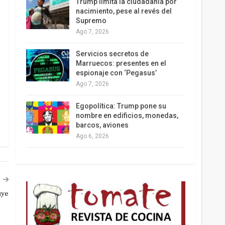
Trump limita la ciudadanía por
nacimiento, pese al revés del
Supremo
Ago 7, 2026
Los latinos le van dando la espalda a Trump
Servicios secretos de
Marruecos: presentes en el
espionaje con ‘Pegasus’
Ago 7, 2026
Egopolítica: Trump pone su
nombre en edificios, monedas,
barcos, aviones
Ago 6, 2026
uye