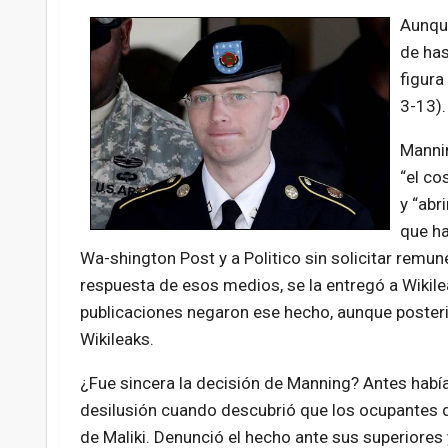
Aunque
de has
figura
3-13).
Mannin
“el co
y “abr
que ha
Wa-shington Post y a Politico sin solicitar rem
respuesta de esos medios, se la entregó a Wikil
publicaciones negaron ese hecho, aunque posteri
Wikileaks.
¿Fue sincera la decisión de Manning? Antes hab
desilusión cuando descubrió que los ocupantes d
de Maliki. Denunció el hecho ante sus superiore