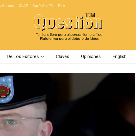
s Somos
CLAE
Sur Y Sur TV
FILA
De Los Editores
Claves
Opiniones
English