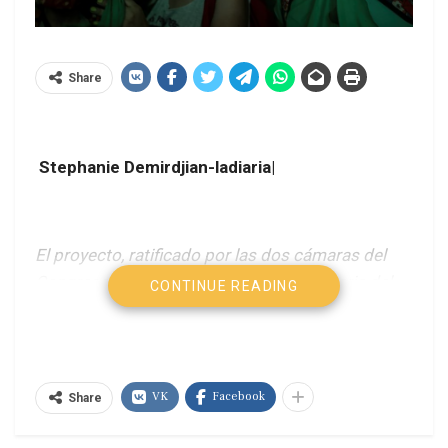
Share
Stephanie Demirdjian-ladiaria|
El proyecto, ratificado por las dos cámaras del
Congreso, permite la interrupción voluntaria del
CONTINUE READING
embarazo hasta las 14 semanas de gestación.
El Senado argentino aprobó en la madrugada de
este miércoles el proyecto de ley de interrupción
VK
Facebook
Share
voluntaria del embarazo (IVE), después de 12
horas de debate. El aborto legal fue aprobado con