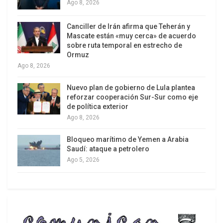
reduciéndolo a un estado de incomunicación con
Ago 8, 2026
menos derechos que un prisionero”.
Canciller de Irán afirma que Teherán y
Mascate están «muy cerca» de acuerdo
Pero con la excusa del caso Assange, el WSWS
sobre ruta temporal en estrecho de
generaliza y ataca no solo a Moreno sino a los
Ormuz
gobiernos “pseudoizquierdistas” de la región,
Ago 8, 2026
desde Ecuador a Venezuela, Bolivia, Brasil,
Nuevo plan de gobierno de Lula plantea
Nicaragua, e insta a los trabajadores
reforzar cooperación Sur-Sur como eje
latinoamericanos a unirse a las filas de
de política exterior
Ago 8, 2026
trabajadores de todo el mundo para defender a
Assange.
Bloqueo marítimo de Yemen a Arabia
Saudí: ataque a petrolero
Assange y Ecuador
Ago 5, 2026
Julian Assange perdió a una férrea defensora
cuando, en junio pasado, dejó la Cancillería
ecuatoriana María Fernanda Espinosa, para ocupar