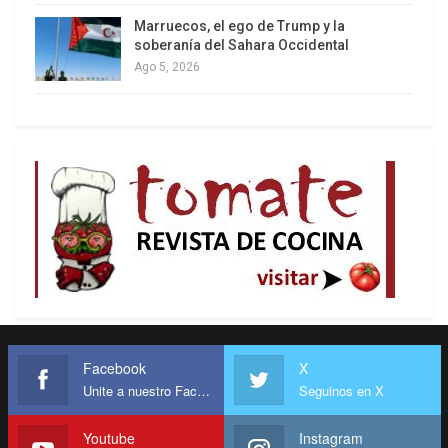
unos pocos, siempre tuvo un lugar, y hasta cierto
Marruecos, el ego de Trump y la
protagonismo, en el seno del antichavismo.
soberanía del Sahara Occidental
Ago 5, 2026
Habitués de las manifestaciones en Plaza
Altamira, partidarios del golpe militar o fanáticos
del neoliberalismo, lograron ejercer una influencia
nada despreciable en el campo político opositor,
que fueron perdiendo como consecuencia de las
sucesivas y estrepitosas derrotas a manos del
pueblo chavista.
Un anticomunismo trasnochado que siempre
estuvo a medio camino, o más bien justo en el
borde que separa la política más elitista de la anti-
Facebook
X
política más ramplona, y que afloró precisamente
Unite a nuestro Facebook
Seguinos en X
cuando se produjo la politización del pueblo
venezolano. Si éste último es el agua y por tanto
Youtube
Instagram