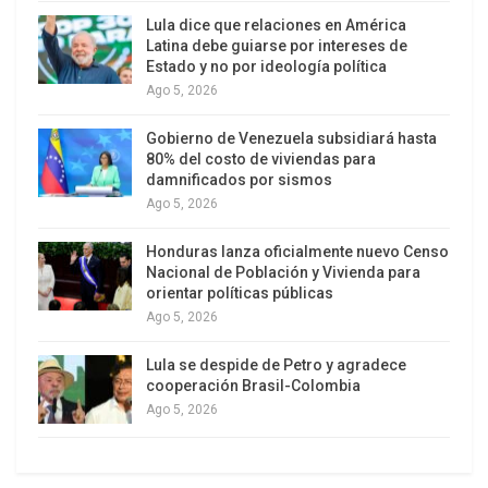
Lula dice que relaciones en América
María Bolívar para las elecciones presidenciales.
Latina debe guiarse por intereses de
Estado y no por ideología política
Sin embargo, he aquí que el tal obstáculo es hoy el
Ago 5, 2026
camino.
Gobierno de Venezuela subsidiará hasta
Más allá de todo chiste, lo que hemos
80% del costo de viviendas para
damnificados por sismos
presenciado durante las últimas dos o tres
Ago 5, 2026
semanas es la progresiva, y todo apunta que
indetenible, «machadización» de Capriles
Honduras lanza oficialmente nuevo Censo
Radonski, lo que sin duda es signo de que algo
Nacional de Población y Vivienda para
orientar políticas públicas
debe andar muy mal por los predios de Primero
Ago 5, 2026
Justicia.
Lula se despide de Petro y agradece
Pongámoslo así: hace dos o tres meses Capriles
cooperación Brasil-Colombia
Radonski hacía un denodado esfuerzo no sólo por
Ago 5, 2026
parecerse a Chávez, sino por apropiarse y
resignificar algunas de las ideas-fuerza del