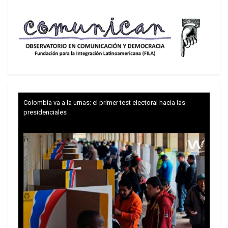
chavismo.
Un esfuerzo del cual podía esperarse uno u otro
resultado, pero en el que se reconocía una
apuesta por la audacia política. Y usted podrá
pensar lo que quiera de un adversario que recurre
a la mímesis, tan cercana a la trampa, a la
pantomima. Pero un adversario político audaz es
Colombia va a la urnas: el primer test electoral hacia las
uno que merece respeto, y eso está fuera de toda
presidenciales
discusión.
Antes del 7 de octubre, Capriles Radonski era un
candidato «progresista», que coqueteaba con la
«izquierda», preocupado por lo «social». A Chávez
le cuestionaba, mucho más que su «ideología», el
abismo entre lo dicho y lo hecho, su aparente
desconexión con la realidad, lo abstracto de su
propuesta de programa de gobierno, que ofrecía,