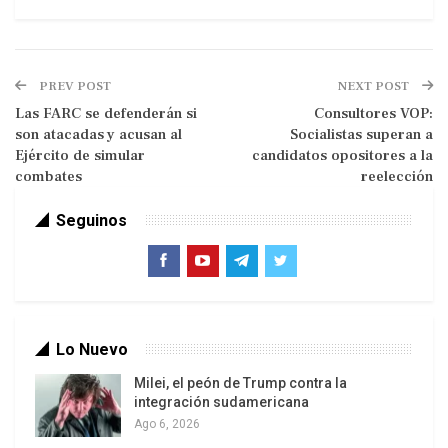
PREV POST
NEXT POST
Saber y Poder
Las FARC se defenderán si
Consultores VOP:
son atacadas y acusan al
Socialistas superan a
Es más, en justicia debo agregar que cualquiera
Ejército de simular
candidatos opositores a la
de mis amigos antichavistas consideraría un
combates
reelección
insulto que se le emparentara con el personaje.
Seguinos
Digamos que no es nada personal: simplemente
son muy pocos los que quieren aparecer
retratados al lado de una de las figuras políticas
más supremacistas, y por tanto más
impresentables, de la política venezolana.
Lo Nuevo
Recordemos el resultado de las primarias
Milei, el peón de Trump contra la
opositoras para elegir a su candidato presidencial
integración sudamericana
Ago 6, 2026
de 2012: de un total de 3 millones 40 mil 449