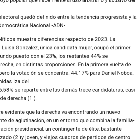
oyo popular que hace frente al uso arbitrario y abusivo del
lectoral quedó definido entre la tendencia progresista y la
 Democrática Nacional -ADN-.
líticos muestra diferencias respecto de 2023. La
: Luisa González, única candidata mujer, ocupó el primer
gundo puesto con el 23%, los restantes 44% se
recha, en distintas proporciones. En la primera vuelta de
pero la votación se concentra: 44.17% para Daniel Noboa,
idas Iza del
6,58% se reparte entre las demás trece candidaturas, casi
de derecha (1 ).
e evidente que la derecha va encontrando un nuevo
nte de aglutinación, en un entorno que combina la familia-
ación presidencial, un contingente de élite, bastante
zado (2 )y joven, y viejos cuadros de partidos de centro