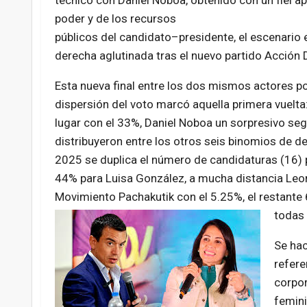
técnico con Daniel Noboa, obtenido con un fiel ap
poder y de los recursos
públicos del candidato–presidente, el escenario e
derecha aglutinada tras el nuevo partido Acción
Esta nueva final entre los dos mismos actores po
dispersión del voto marcó aquella primera vuelta
lugar con el 33%, Daniel Noboa un sorpresivo se
distribuyeron entre los otros seis binomios de de
2025 se duplica el número de candidaturas (16) 
44% para Luisa González, a mucha distancia Leon
Movimiento Pachakutik con el 5.25%, el restante 
todas 
Se hac
refere
corpor
femini