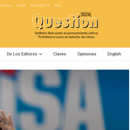
s Somos
CLAE
Sur Y Sur TV
FILA
De Los Editores
Claves
Opiniones
English