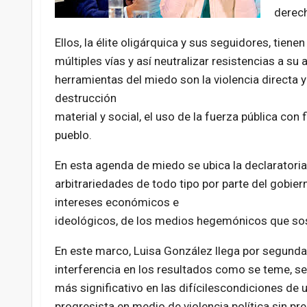
derech
Ellos, la élite oligárquica y sus seguidores, tie
múltiples vías y así neutralizar resistencias a su
herramientas del miedo son la violencia directa y s
destrucción
material y social, el uso de la fuerza pública con f
pueblo.
En esta agenda de miedo se ubica la declaratoria 
arbitrariedades de todo tipo por parte del gobie
intereses económicos e
ideológicos, de los medios hegemónicos que sos
En este marco, Luisa González llega por segunda 
interferencia en los resultados como se teme, ser
más significativo en las difícilescondiciones de 
progresista en medio de violencia política sin p