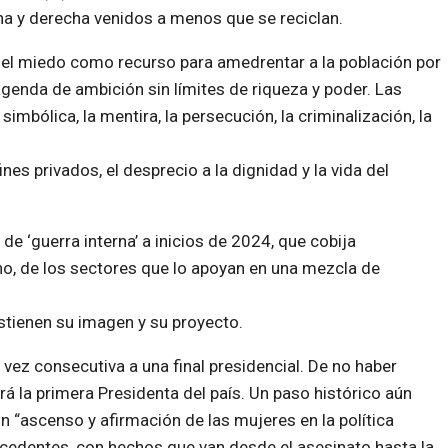
a y derecha venidos a menos que se reciclan.
nen el miedo como recurso para amedrentar a la población por
 agenda de ambición sin límites de riqueza y poder. Las
imbólica, la mentira, la persecución, la criminalización, la
ines privados, el desprecio a la dignidad y la vida del
de ‘guerra interna’ a inicios de 2024, que cobija
rno, de los sectores que lo apoyan en una mezcla de
tienen su imagen y su proyecto.
vez consecutiva a una final presidencial. De no haber
á la primera Presidenta del país. Un paso histórico aún
un “ascenso y afirmación de las mujeres en la política
recedentes, con hechos que van desde el asesinato hasta la