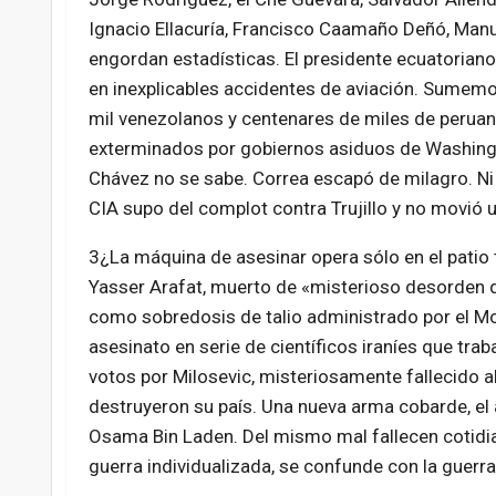
Ignacio Ellacuría, Francisco Caamaño Deñó, Manu
engordan estadísticas. El presidente ecuatoria
en inexplicables accidentes de aviación. Sumemo
mil venezolanos y centenares de miles de perua
exterminados por gobiernos asiduos de Washingt
Chávez no se sabe. Correa escapó de milagro. Ni 
CIA supo del complot contra Trujillo y no movió u
3¿La máquina de asesinar opera sólo en el pati
Yasser Arafat, muerto de «misterioso desorden d
como sobredosis de talio administrado por el M
asesinato en serie de científicos iraníes que tra
votos por Milosevic, misteriosamente fallecido al
destruyeron su país. Una nueva arma cobarde, el 
Osama Bin Laden. Del mismo mal fallecen cotidia
guerra individualizada, se confunde con la guerra