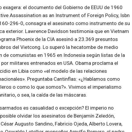
No exagera: el documento del Gobierno de EEUU de 1960
tive Assassination as an Instrument of Foreign Policy, Isbn
160-296-0, consagra el asesinato como instrumento de su
ica exterior. Lawrence Davidson testimonia que en Vietnam
ograma Phoenix de la CIA asesinó a 23.369 presuntos
bros del Vietcong. Lo superó la hecatombe de medio
n de comunistas en 1965 en Indonesia según listas de la
 por militares entrenados en USA. Obama proclama el
idio en Libia como «el modelo de las relaciones
rnacionales». Preguntaba Cantinflas: «¿Hablamos como
lleros o como lo que somos?». Vivimos el imperialismo
itario, o sea, la caída de las máscaras.
desarmados es casualidad o excepción? El imperio no
mposible olvidar los asesinatos de Benjamín Zeledón,
 César Augusto Sandino, Fabricio Ojeda, Alberto Lovera,
e, Oswaldo Letellier, monseñor Arnulfo Romero, el padre