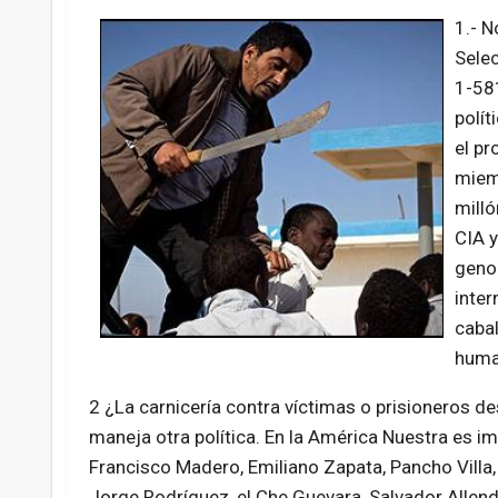
1.- 
Selec
1-58
polít
el pr
miem
milló
CIA y
genoc
inte
caba
human
2 ¿La carnicería contra víctimas o prisioneros 
maneja otra política. En la América Nuestra es i
Francisco Madero, Emiliano Zapata, Pancho Villa,
Jorge Rodríguez, el Che Guevara, Salvador Allend