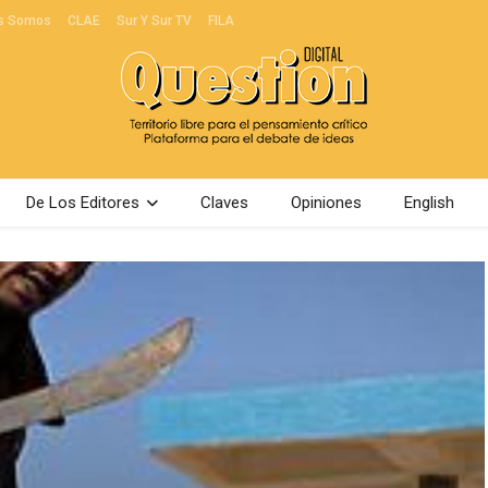
s Somos
CLAE
Sur Y Sur TV
FILA
De Los Editores
Claves
Opiniones
English