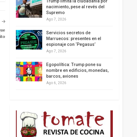
Trump limita la ciudadanía por
nacimiento, pese al revés del
Supremo
Ago 7, 2026
Los latinos le van dando la espalda a Trump
que
Servicios secretos de
ito
Marruecos: presentes en el
espionaje con ‘Pegasus’
Ago 7, 2026
Egopolítica: Trump pone su
nombre en edificios, monedas,
barcos, aviones
Ago 6, 2026