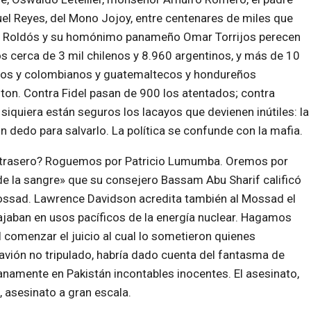
el Reyes, del Mono Jojoy, entre centenares de miles que
no Roldós y su homónimo panameño Omar Torrijos perecen
s cerca de 3 mil chilenos y 8.960 argentinos, y más de 10
nos y colombianos y guatemaltecos y hondureños
on. Contra Fidel pasan de 900 los atentados; contra
siquiera están seguros los lacayos que devienen inútiles: la
n dedo para salvarlo. La política se confunde con la mafia.
o trasero? Roguemos por Patricio Lumumba. Oremos por
e la sangre» que su consejero Bassam Abu Sharif calificó
ossad. Lawrence Davidson acredita también al Mossad el
bajaban en usos pacíficos de la energía nuclear. Hagamos
 comenzar el juicio al cual lo sometieron quienes
avión no tripulado, habría dado cuenta del fantasma de
namente en Pakistán incontables inocentes. El asesinato,
, asesinato a gran escala.