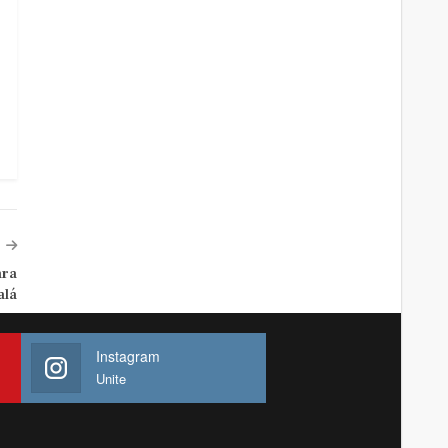
ara
alá
Instagram
Unite