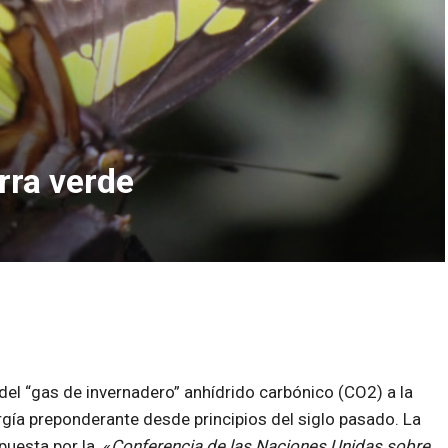
rra verde
el “gas de invernadero” anhídrido carbónico (CO2) a la
gía preponderante desde principios del siglo pasado. La
puesta por la «
Conferencia de las Naciones Unidas sobre