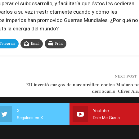
rar el subdesarrollo, y facilitaría que éstos les cedieran
usarlos a su vez irrestrictamente cuando y cómo les
 los imperios han promovido Guerras Mundiales. ¿Por qué no
ta la energía del mundo?
Telegram
Email
Print
NEXT POST
EU inventó cargos de narcotráfico contra Maduro p
derrocarlo: Clíver Alc
X
Youtube
Seguinos en X
Dale Me Gusta