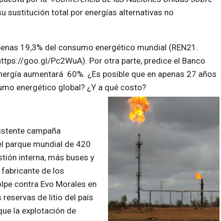
u sustitución total por energías alternativas no
apenas 19,3% del consumo energético mundial (REN21.
ttps://goo.gl/Pc2WuA). Por otra parte, predice el Banco
nergía aumentará 60%. ¿Es posible que en apenas 27 años
sumo energético global? ¿Y a qué costo?
sistente campaña
el parque mundial de 420
ión interna, más buses y
 fabricante de los
olpe contra Evo Morales en
reservas de litio del país
que la explotación de