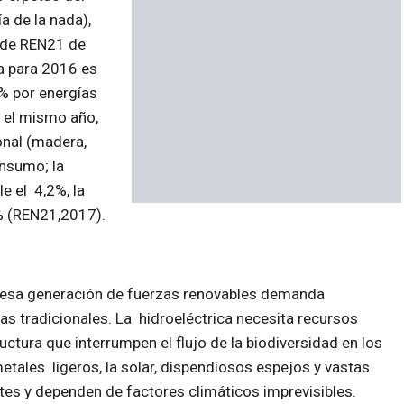
 de la nada),
s de REN21 de
a para 2016 es
3% por energías
a el mismo año,
onal (madera,
nsumo; la
e el 4,2%, la
8% (REN21,2017).
s esa generación de fuerzas renovables demanda
s tradicionales. La hidroeléctrica necesita recursos
uctura que interrumpen el flujo de la biodiversidad en los
etales ligeros, la solar, dispendiosos espejos y vastas
es y dependen de factores climáticos imprevisibles.