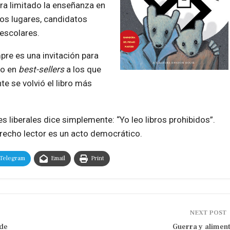
era limitado la enseñanza en
ros lugares, candidatos
 escolares.
pre es una invitación para
to en
best-sellers
a los que
te se volvió el libro más
s liberales dice simplemente:
Yo leo libros prohibidos
.
recho lector es un acto democrático.
Telegram
Email
Print
NEXT POST
 de
Guerra y alimen