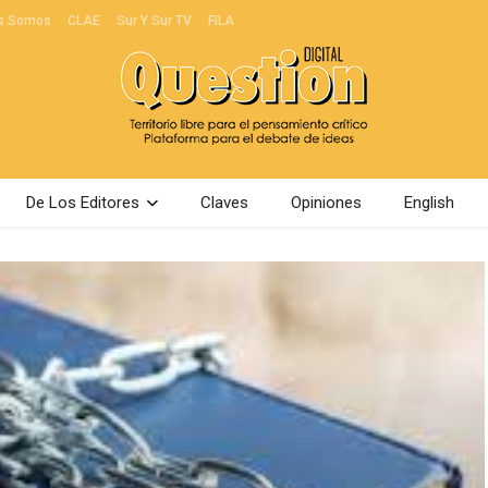
s Somos
CLAE
Sur Y Sur TV
FILA
De Los Editores
Claves
Opiniones
English