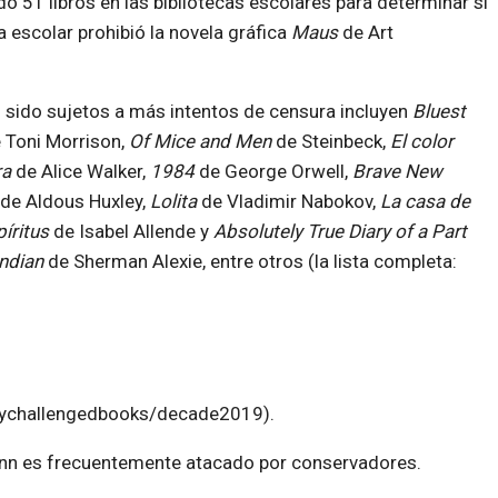
o 51 libros en las bibliotecas escolares para determinar si
a escolar prohibió la novela gráfica
Maus
de Art
n sido sujetos a más intentos de censura incluyen
Bluest
 Toni Morrison,
Of M
ice and Men
de Steinbeck,
El color
ra
de Alice Walker,
1984
de George Orwell,
Brave New
de Aldous Huxley,
Lolita
de Vladimir Nabokov,
La casa de
píritus
de Isabel Allende y
Absolutely True Diary of a Part
ndian
de Sherman Alexie, entre otros (la lista completa:
lychallengedbooks/decade2019).
n es frecuentemente atacado por conservadores.