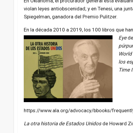
En Oklahoma, el procurador general está evaluand
violan leyes antiobscenidad; y en Tenesi, una junt
Spiegelman, ganadora del Premio Pulitzer.
En la década 2010 a 2019, los 100 libros que ha
Eye
de
púrpu
World
los es
Time I
https://www.ala.org/advocacy/bbooks/frequent
La otra historia de Estados Unidos
de Howard Zin