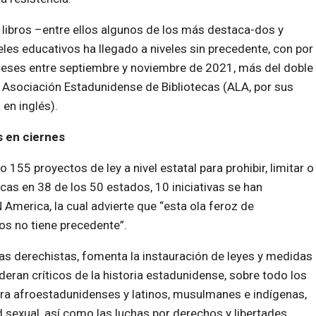
r libros –entre ellos algunos de los más destaca-dos y
eles educativos ha llegado a niveles sin precedente, con por
meses entre septiembre y noviembre de 2021, más del doble
a Asociación Estadunidense de Bibliotecas (ALA, por sus
 en inglés).
 en ciernes
155 proyectos de ley a nivel estatal para prohibir, limitar o
cas en 38 de los 50 estados, 10 iniciativas se han
 America, la cual advierte que
esta ola feroz de
ios no tiene precedente
.
as derechistas, fomenta la instauración de leyes y medidas
deran críticos de la historia estadunidense, sobre todo los
ntra afroestadunidenses y latinos, musulmanes e indígenas,
sexual, así como las luchas por derechos y libertades