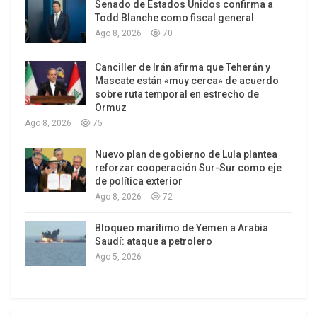
Senado de Estados Unidos confirma a
El marco cerrado y poco creativo del instituto en
Todd Blanche como fiscal general
el que estudia no facilita su interés por avanzar en
Ago 8, 2026
70
su proyecto. Camila se abre así al rencuentro –
cuando no búsqueda- de amores; a nuevas
Canciller de Irán afirma que Teherán y
Mascate están «muy cerca» de acuerdo
aventuras personales; e incluso a confrontarse
sobre ruta temporal en estrecho de
con las trazas de su padre al que conocía solo de
Ormuz
nombre.
Ago 8, 2026
75
Nuevo plan de gobierno de Lula plantea
Toda esta explosión existencial sin olvidar su
reforzar cooperación Sur-Sur como eje
familia, sus amigos y el novio que dejó antes de
de política exterior
partir para los Estados Unidos.
Ago 8, 2026
72
Una ida y vuelta permanente entre presente y
Bloqueo marítimo de Yemen a Arabia
pasado cercano. Entre Nueva York y Buenos Aires.
Saudí: ataque a petrolero
Sin cortes abruptos, ni aviones, ni aeropuertos. Y
Ago 5, 2026
donde la intersección – o largas transiciones-
entre las dos realidades, que no terminan de
diferenciarse totalmente, se la da la plástica de la