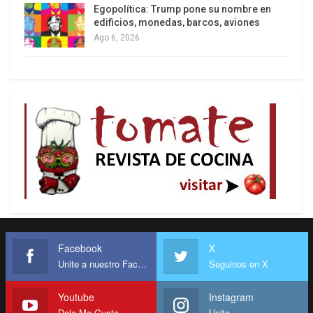
micrométricamente las diferentes expresiones de
Egopolítica: Trump pone su nombre en
edificios, monedas, barcos, aviones
fotos, videos, cámaras y sistemas que interpretan
Ago 6, 2026
esas microexpresiones, conectándolas con
lugares, situaciones, emociones, reacciones a
mensajes, etc.
A su vez, Facebook (y otras redes) complementa
esos análisis con perfiles sicológicos y
georreferenciados, que les permiten ofrecer al
mejor postor comercial o político los datos de
millones de personas por grupos de edad, sexo,
barrios, poder adquisitivo, preferencias.
Con la pandemia, Naomi Klein explica que los
Facebook
X
Unite a nuestro Facebook
Seguinos en X
cabilderos de las mayores plataformas digitales
han estado muy activos en reclamar a los
Youtube
Instagram
gobiernos su esencialidad y que éstos deben
Dale Me Gusta
Unite