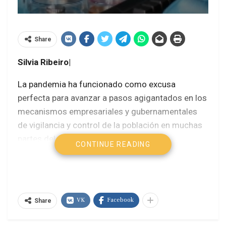
Share
Silvia Ribeiro|
La pandemia ha funcionado como excusa
perfecta para avanzar a pasos agigantados en los
mecanismos empresariales y gubernamentales
de vigilancia y control de la población en muchas
partes del mundo. Es una situación que
CONTINUE READING
representa un problema en sí mismo, pero
además conlleva aspectos ocultos, tanto o más
inquietantes como el manejo de nuestros datos
para inducirnos a conductas de consumo o de
VK
Facebook
Share
elecciones políticas, entre otros.