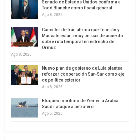
Reveló así que las autoridades pueden recolectar
Senado de Estados Unidos confirma a
Todd Blanche como fiscal general
la información de sistemas de monitoreo
Ago 8, 2026
electrónicos –sean privados o públicos–, y que
éstos se acopian en bases de datos que entregan
Canciller de Irán afirma que Teherán y
perfiles de cada persona al cruzar e interpretar la
Mascate están «muy cerca» de acuerdo
sobre ruta temporal en estrecho de
información. Por la cantidad de datos que se
Ormuz
requiere manejar, esos perfiles son construidos
Ago 8, 2026
por programas de inteligencia artificial, cuyos
Nuevo plan de gobierno de Lula plantea
algoritmos son programados por personas
reforzar cooperación Sur-Sur como eje
concretas.
de política exterior
Ago 8, 2026
Para ello se basan en datos de la realidad que ya
existen, por lo que reproducen valores racistas,
Bloqueo marítimo de Yemen a Arabia
Saudí: ataque a petrolero
patriarcales, sexistas y discriminatorios de los
Ago 5, 2026
pobres, migrantes, etcétera. Con el asesinato de
Floyd se difundió un estudio que muestra que una
persona negra tiene tres veces más chances de