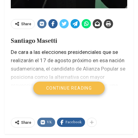
Share
Santiago Masetti
De cara a las elecciones presidenciales que se
realizarán el 17 de agosto próximo en esa nación
sudamericana, el candidato de Alianza Popular se
posiciona como la alternativa con mayor
proyección, planteando, entre otras cosas, una
CONTINUE READING
nueva forma de hacer política.
Con una agenda que combina juventud,
compromiso y planificación, Andrónico presentó
VK
Facebook
Share
una bateria de propuestas que buscan ampliar
derechos para los bolivianos, donde destaca el