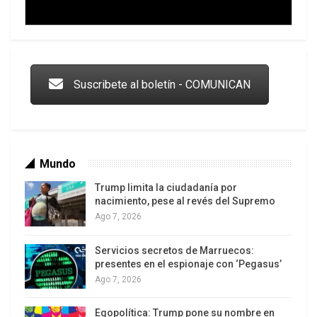
justicia social y, sobre todo, con visión de futuro.
*Periodista argentino, colaborador del Centro
Trump y las drogas: la viga en los propios ojos
Latinoamericano de Análisis Estratégico (CLAE)
Suscribete al boletín - COMUNICAN
Mundo
Trump limita la ciudadanía por
nacimiento, pese al revés del Supremo
Ago 7, 2026
Servicios secretos de Marruecos:
Los latinos le van dando la espalda a Trump
presentes en el espionaje con ‘Pegasus’
Ago 7, 2026
Egopolítica: Trump pone su nombre en