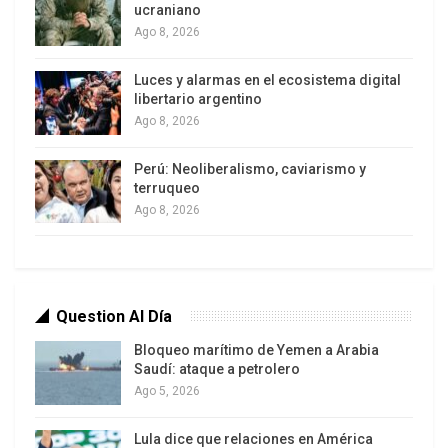
ucraniano
Ago 8, 2026
Luces y alarmas en el ecosistema digital
libertario argentino
Ago 8, 2026
Perú: Neoliberalismo, caviarismo y
terruqueo
Ago 8, 2026
Question Al Día
Bloqueo marítimo de Yemen a Arabia
En el plano económico inmediato, su propuesta de
Saudí: ataque a petrolero
Plan de Acción Inmediata Sostenible (PAIS)
Ago 5, 2026
apunta a enfrentar los desequilibrios actuales con
medidas concretas: abastecimiento de
Lula dice que relaciones en América