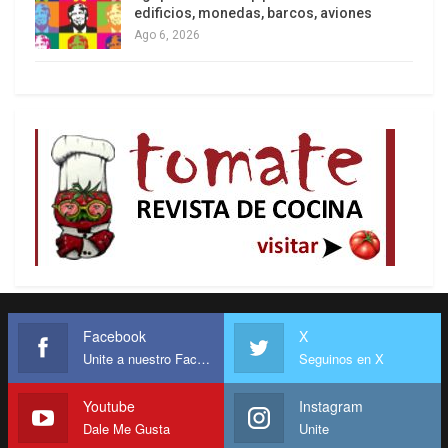
edificios, monedas, barcos, aviones
Ago 6, 2026
Facebook
X
Unite a nuestro Facebook
Seguinos en X
Youtube
Instagram
Dale Me Gusta
Unite