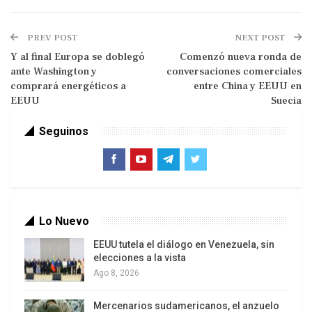
acceso al trabajo, la alimentación, la salud, la
educación, el crédito justo, el transporte digno y el
PREV POST
NEXT POST
desarrollo sostenible. La propuesta busca
Y al final Europa se doblegó
Comenzó nueva ronda de
garantizar a cada boliviano “el derecho a no vivir
ante Washington y
conversaciones comerciales
endeudado” y a contar con un Estado eficiente,
comprará energéticos a
entre China y EEUU en
ético y al servicio del pueblo.
EEUU
Suecia
“La estabilidad no es una promesa, es una
Seguinos
necesidad”, enfatiza el Plan de Acción Nacional,
centrado en reencauzar el modelo económico
plural boliviano, articulado entre el sector público,
privado y social comunitario. Es en ese marco,
Lo Nuevo
que se ratifica el compromiso con una economía
productiva, diversa, planificada y con soberanía
EEUU tutela el diálogo en Venezuela, sin
elecciones a la vista
nacional.
Ago 8, 2026
Mercenarios sudamericanos, el anzuelo