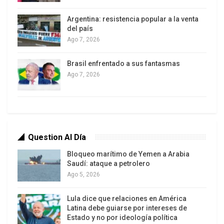
Recordemos:
Argentina: resistencia popular a la venta
Primero fueron por Afganistán. No hicimos nada
del país
porque no sabíamos. Los medios decían que los
Ago 7, 2026
invasores tenían razón. Hasta hoy nadie sabe la
Brasil enfrentado a sus fantasmas
verdad sobre las Torres Gemelas, pero desde el
Ago 7, 2026
2001 todos los países están amenazados por el
poder imperial más militarizado y mafioso de la
historia.
Después fueron por Irak. Algunas voces se
Question Al Día
alzaron, pero demasiado aisladas y bajas. Los
Bloqueo marítimo de Yemen a Arabia
medios de comunicación las borraron y abrieron
Saudí: ataque a petrolero
las puertas a la invasión. De las atrocidades
Ago 5, 2026
cometidas por los invasores, sólo mostraron
algunas imágenes, no se sabe si como amenaza o
Lula dice que relaciones en América
Latina debe guiarse por intereses de
entretenimiento.
Estado y no por ideología política