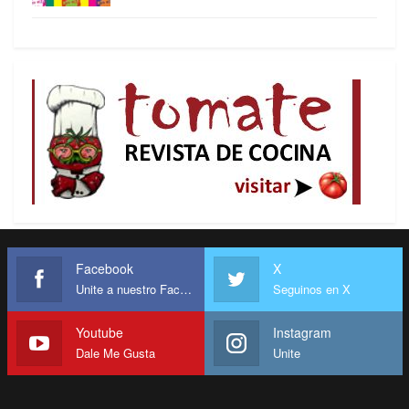
sentir con nuestro corazón.
Desde aquella primera vez fuimos cómplices de
más de un millón de muertos, en condiciones
atroces, de miles de desaparecidos, de la
destrucción de culturas e historias de la
humanidad, de la creación de cárceles secretas,
de torturas inenarrables, del regreso del nazismo
con mayor tecnología y todo ésto en nombre del
humanitarismo y la democracia.
Pero preferimos no saber, no recordar, no
Facebook
X
Unite a nuestro Facebook
Seguinos en X
preguntar.
Parodiando lejanamente al eterno Bertold Brecht
Youtube
Instagram
Cuándo vengan por nosotros será tarde. Lo que
Dale Me Gusta
Unite
dejamos hacer a nuestros hermanos nos lo harán
a nosotros. Todos los gobiernos que no obedecen