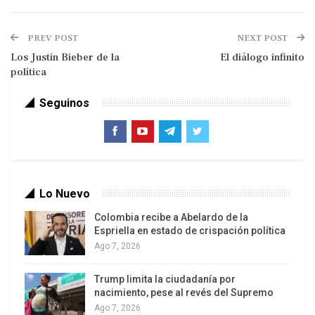
PREV POST
NEXT POST
Los Justin Bieber de la
El diálogo infinito
política
Seguinos
No PODEMOS dejar caer a Siria ni a Irán. Detener
la mano criminal contra el pueblo palestino es
Lo Nuevo
salvar a la humanidad, Detener los planes que se
trazan contra Nuestra América es decidir por la
Colombia recibe a Abelardo de la
Espriella en estado de crispación política
vida contra la guerra y la muerte. El futuro de la
Ago 7, 2026
humanidad está en grave peligro en un momento
histórico en que se está decidiendo la continuidad
Trump limita la ciudadanía por
de la especie, la continuidad de la vida.
nacimiento, pese al revés del Supremo
Ago 7, 2026