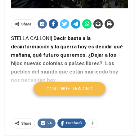
Share
STELLA CALLONI|
Decir basta a la
desinformación y la guerra hoy es decidir qué
mañana, qué futuro queremos. ¿Dejar a los
hijos nuevas colonias o países libres?. Los
pueblos del mundo que están muriendo hoy
nos necesitan hoy.
CONTINUE READING
Por eso es tiempo de decir basta al terrorismo
mediático que significa la desinformación
cotidiana, convertir a las víctimas, como el pueblo
sirio y su gobierno en victimarios.
VK
Facebook
Share