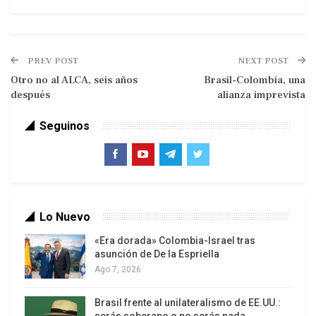
PREV POST
NEXT POST
Otro no al ALCA, seis años
Brasil-Colombia, una
después
alianza imprevista
Seguinos
Y finalmente lo “cazaron”, no en Tolima como
esperaban, sino en Cauca. El procedimiento fue
típico: inteligencia militar (con apoyo decisivo de
Lo Nuevo
la CIA), bombardeos, desembarcos desde
«Era dorada» Colombia-Israel tras
helicópteros y orden de asesinar, no de capturar.
asunción de De la Espriella
Ago 7, 2026
Este procedimiento, en flagrante violación del
derecho internacional humanitario, está en plena
Brasil frente al unilateralismo de EE.UU.: