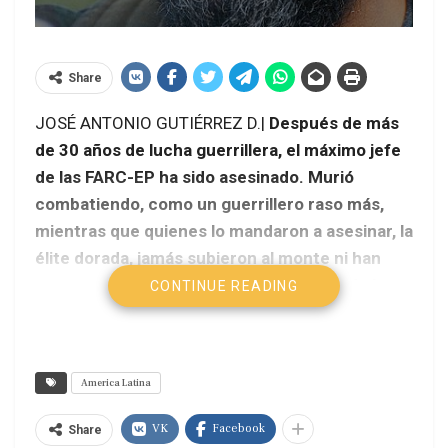
Share
JOSÉ ANTONIO GUTIÉRREZ D.|
Después de más
de 30 años de lucha guerrillera, el máximo jefe
de las FARC-EP ha sido asesinado. Murió
combatiendo, como un guerrillero raso más,
mientras que quienes lo mandaron a asesinar, la
élite dorada, jamás subieron al monte ni han
puesto a uno sólo de sus hijos al frente de la
CONTINUE READING
batalla. Este era un desenlace que se veía venir,
ya que desde el 2008 Cano se enfrentaba a una
presión militar impresionante: 6.000 tropas de
America Latina
élite contrainsurgentes a su caza, cerco militar
en el sur del Tolima y Cauca, bombardeos
VK
Facebook
Share
indiscriminados en toda esa región.