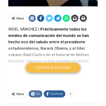
Share
IROEL SÁNCHEZ |
Prácticamente todos los
medios de comunicación del mundo se han
hecho eco del saludo entre el presidente
estadounidense, Barack Obama, y el líder
cubano Raúl Castro en el funeral de Nelson
Mandela. Algunos se han remitido al saludo
casual entre Fidel y Bill Clinton durante la
CONTINUE READING
Cumbre del Milenio del año 2000 en la ONU,
pero esta vez no ha habido casualidad y, sin
embargo, los medios no han hecho las
preguntas pertinentes y mucho menos
VK
Facebook
Share
buscado las respuestas correctas.