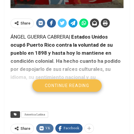
Share
ÁNGEL GUERRA CABRERA|
Estados Unidos
ocupó Puerto Rico contra la voluntad de su
pueblo en 1898 y hasta hoy lo mantiene en
condición colonial. Ha hecho cuanto ha podido
por despojarlo de sus raíces culturales, su
idioma, su sentimiento nacional y su
autoestima, y por reprimir o ningunear a
CONTINUE READING
quienes reivindican estos derechos. Sin
embargo, la identidad puertorriqueña ha sido
más resistente que el poderío económico,
America Latina
político y militar de Washington.
VK
Facebook
Share