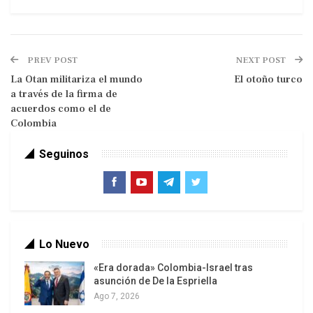
PREV POST
NEXT POST
La Otan militariza el mundo
El otoño turco
a través de la firma de
acuerdos como el de
Colombia
Seguinos
De tanto en tanto, y por sobre banderías político-
ideológicas, creencias religiosas y diversidades
esa identidad estalla en rebeldía desde lo
Lo Nuevo
profundo del alma nacional. Entonces a Puerto
«Era dorada» Colombia-Israel tras
Rico lo une una causa común que desafía al
asunción de De la Espriella
opresor y no hay fuerza en el mundo capaz de
Ago 7, 2026