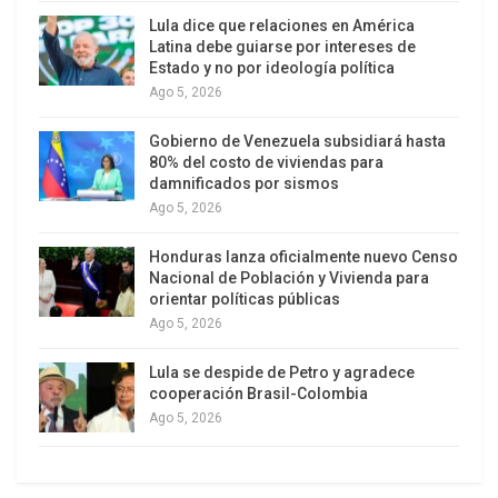
Ese día cientos de personalidades en San Juan y
Lula dice que relaciones en América
Latina debe guiarse por intereses de
otras cuatro ciudades de Puerto Rico se
Estado y no por ideología política
encerraron simbólicamente en celdas diseñadas
Ago 5, 2026
por el pintor Nick Quijano, iguales en sus
Gobierno de Venezuela subsidiará hasta
diminutas dimensiones a la que ocupa Óscar.
80% del costo de viviendas para
Dijeron presente representantes de todas las
damnificados por sismos
tendencias políticas, entre ellos connotados
Ago 5, 2026
independentistas como Carlos Gallisá o Martha, la
Honduras lanza oficialmente nuevo Censo
viuda del líder Juan Mari Bras, el ex gobernador
Nacional de Población y Vivienda para
Aníbal Acevedo Vilá, las alcaldesas de San Juan
orientar políticas públicas
Carmen Yulín y de Ponce María Meléndez así
Ago 5, 2026
como sus pares de otros municipios, René
Lula se despide de Petro y agradece
Martínez el Residente de Calle 13, otros
cooperación Brasil-Colombia
relevantes artistas e intelectuales, conocidos
Ago 5, 2026
periodistas, la presidenta del Colegio de
Abogados Ana Irma Rivera, peloteros de grandes