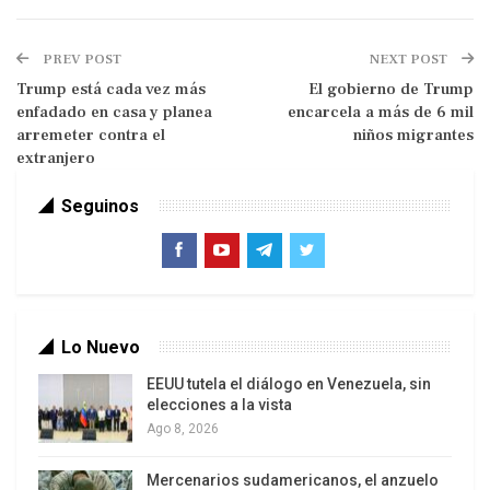
la Flotilla Global Sumud difundidas por el ministro
de Seguridad Nacional de su país, Itamar Ben Gvir.
PREV POST
NEXT POST
En un contundente discurso este domingo,
Trump está cada vez más
El gobierno de Trump
Herzog afirmó que «está prohibido abusar de los
enfadado en casa y planea
encarcela a más de 6 mil
detenidos, por muy despreciables que sean», así
arremeter contra el
niños migrantes
como «tomarse la justicia por su mano».
extranjero
«Estamos expuestos a actos brutales por parte de
Seguinos
un puñado de personas que creen que los
detenidos, los interrogados y los sospechosos no
tienen ningún derecho humano», dijo Herzog en un
discurso en el que condenó asimismo la violencia
contra cristianos y musulmanes.
Lo Nuevo
La sociedad israelí atraviesa un «proceso de
EEUU tutela el diálogo en Venezuela, sin
elecciones a la vista
brutalización»
Ago 8, 2026
Mercenarios sudamericanos, el anzuelo