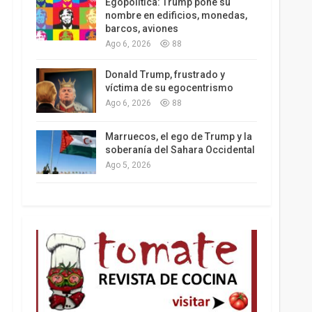
Egopolítica: Trump pone su
nombre en edificios, monedas,
barcos, aviones
Ago 6, 2026
88
Los latinos le van dando la espalda a Trump
Donald Trump, frustrado y
víctima de su egocentrismo
Ago 6, 2026
88
Marruecos, el ego de Trump y la
soberanía del Sahara Occidental
Ago 5, 2026