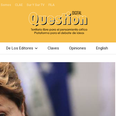
s Somos
CLAE
Sur Y Sur TV
FILA
De Los Editores
Claves
Opiniones
English