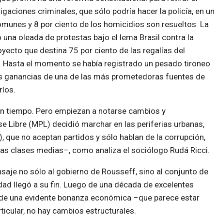
tigaciones criminales, que sólo podría hacer la policía, en un
omunes y 8 por ciento de los homicidios son resueltos. La
una oleada de protestas bajo el lema Brasil contra la
ecto que destina 75 por ciento de las regalías del
ud. Hasta el momento se había registrado un pesado tironeo
as ganancias de una de las más prometedoras fuentes de
rlos.
un tiempo. Pero empiezan a notarse cambios y
e Libre (MPL) decidió marchar en las periferias urbanas,
que no aceptan partidos y sólo hablan de la corrupción,
las clases medias–, como analiza el sociólogo Rudá Ricci.
saje no sólo al gobierno de Rousseff, sino al conjunto de
idad llegó a su fin. Luego de una década de excelentes
y de una evidente bonanza económica –que parece estar
ticular, no hay cambios estructurales.