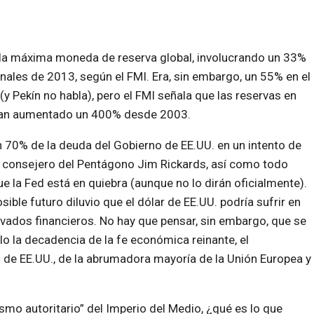
o la máxima moneda de reserva global, involucrando un 33%
finales de 2013, según el FMI. Era, sin embargo, un 55% en el
y Pekín no habla), pero el FMI señala que las reservas en
han aumentado un 400% desde 2003.
 70% de la deuda del Gobierno de EE.UU. en un intento de
 El consejero del Pentágono Jim Rickards, así como todo
 la Fed está en quiebra (aunque no lo dirán oficialmente).
ible futuro diluvio que el dólar de EE.UU. podría sufrir en
ivados financieros. No hay que pensar, sin embargo, que se
solo la decadencia de la fe económica reinante, el
al de EE.UU., de la abrumadora mayoría de la Unión Europea y
ismo autoritario” del Imperio del Medio, ¿qué es lo que