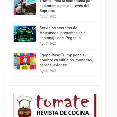
Trump limita la ciudadanía por
nacimiento, pese al revés del
Supremo
Ago 7, 2026
Los latinos le van dando la espalda a Trump
Servicios secretos de
Marruecos: presentes en el
espionaje con ‘Pegasus’
Ago 7, 2026
Egopolítica: Trump pone su
nombre en edificios, monedas,
barcos, aviones
Ago 6, 2026