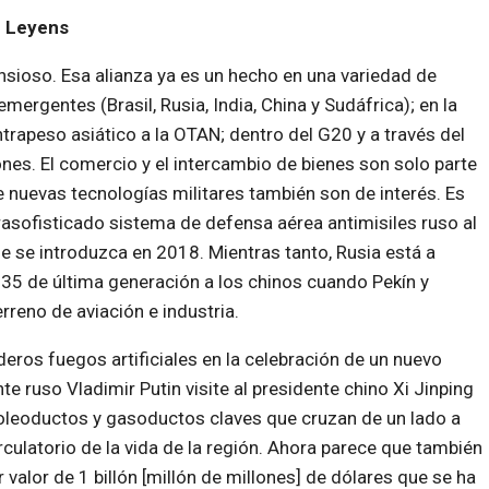
n Leyens
sioso. Esa alianza ya es un hecho en una variedad de
rgentes (Brasil, Rusia, India, China y Sudáfrica); en la
rapeso asiático a la OTAN; dentro del G20 y a través del
s. El comercio y el intercambio de bienes son solo parte
de nuevas tecnologías militares también son de interés. Es
trasofisticado sistema de defensa aérea antimisiles ruso al
e se introduzca en 2018. Mientras tanto, Rusia está a
35 de última generación a los chinos cuando Pekín y
rreno de aviación e industria.
ros fuegos artificiales en la celebración de un nuevo
e ruso Vladimir Putin visite al presidente chino Xi Jinping
 oleoductos y gasoductos claves que cruzan de un lado a
culatorio de la vida de la región. Ahora parece que también
 valor de 1 billón [millón de millones] de dólares que se ha