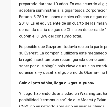
preparado durante 10 años. En ese acuerdo el gi
aceptará suministrar a la gigantesca Corporación
Estado, 3.750 millones de pies cúbicos de gas nat
2018. Es el equivalente de un cuarto de las masi
demanda diaria de gas de China es de cerca de 1
cubren el 31,6% del consumo total.
Es posible que Gazprom todavía reciba la parte pr
su Everest. La compañía utilizará este meganegoc
la región será también reconfigurada como centro
saber por qué ningún país clave de Asia ha estado
ucraniana –y desafía al gobierno de Obama– no h
Sale el petrodólar, llega el «gas-o-yuan»
Y luego, hablando de ansiedad en Washington, hay
posibilidad “termonuclear” de que Moscú y Pekí
CNPC no en petrodólares sino en yuanes chinos