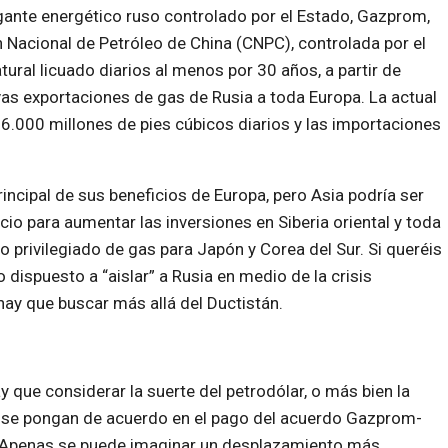
gante energético ruso controlado por el Estado, Gazprom,
 Nacional de Petróleo de China (CNPC), controlada por el
ural licuado diarios al menos por 30 años, a partir de
vas exportaciones de gas de Rusia a toda Europa. La actual
6.000 millones de pies cúbicos diarios y las importaciones
incipal de sus beneficios de Europa, pero Asia podría ser
io para aumentar las inversiones en Siberia oriental y toda
 privilegiado de gas para Japón y Corea del Sur. Si queréis
 dispuesto a “aislar” a Rusia en medio de la crisis
ay que buscar más allá del Ductistán.
 que considerar la suerte del petrodólar, o más bien la
n se pongan de acuerdo en el pago del acuerdo Gazprom-
. Apenas se puede imaginar un desplazamiento más