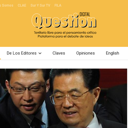
s Somos
CLAE
Sur Y Sur TV
FILA
De Los Editores
Claves
Opiniones
English