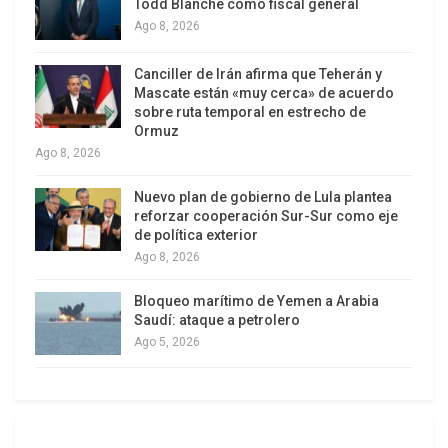
Todd Blanche como fiscal general
poder cometidos por gobiernos democráticos, y
Ago 8, 2026
la existencia formal del Estado de derecho. Por
ejemplo: la siniestra figura represiva de la
Canciller de Irán afirma que Teherán y
desaparición forzada de prisioneros políticos
Mascate están «muy cerca» de acuerdo
sobre ruta temporal en estrecho de
durante la Cuarta República -consecuencia directa
Ormuz
del entrenamiento impartido a oficiales
Ago 8, 2026
venezolanos por los asesores norteamericanos
en la Escuela de las Américas- se da, inicialmente,
Nuevo plan de gobierno de Lula plantea
reforzar cooperación Sur-Sur como eje
en nuestro país y no Argentina, Chile, Uruguay,
de política exterior
Brasil y Centro América como muchos suponen.
Ago 8, 2026
Bloqueo marítimo de Yemen a Arabia
Saudí: ataque a petrolero
Ago 5, 2026
4. Algo muy importante a destacar del material
del Informe sobre lo sucedido en Venezuela en la
etapa del puntofijismo, tanto en los gobiernos de
Acción Democrática como en los de Copei, fue la