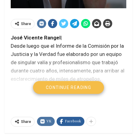
Share
José Vicente Rangel|
Desde luego que el Informe de la Comisión por la
Justicia y la Verdad fue elaborado por un equipo
de singular valía y profesionalismo que trabajó
durante cuatro años, intensamente, para arribar al
esclarecimiento de miles de atropellos,
violaciones de los derechos humanos, delitos de
CONTINUE READING
lesa humanidad, cometidos por los gobiernos de
la Cuarta República.
1.- Sin duda que se trata de un documento
estremecedor contra el silencio y el olvido que
VK
Facebook
Share
caracterizó ese período histórico. Mas considero
que, sin menoscabar la actividad desarrollada por