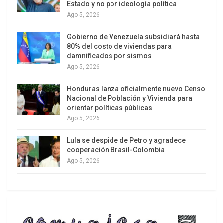
Estado y no por ideología política
Zanin, Flavio Dino, Cármen Lúcia Antunes Rocha,
Ago 5, 2026
Luis Edson Fachin y Gilmar Mendes. Todos tienen
en común que no fueron propuestos por
Gobierno de Venezuela subsidiará hasta
80% del costo de viviendas para
Bolsonaro para integrar la Corte.
damnificados por sismos
Ago 5, 2026
Honduras lanza oficialmente nuevo Censo
Nacional de Población y Vivienda para
orientar políticas públicas
Ago 5, 2026
Lula se despide de Petro y agradece
cooperación Brasil-Colombia
Ago 5, 2026
La intromisión del gobierno de Trump fue
rechazada por las más altas autoridades de
Brasil. Gleisi Hoffmann, la ministra de Relaciones
Institucionales declaró en sus redes sociales: “La