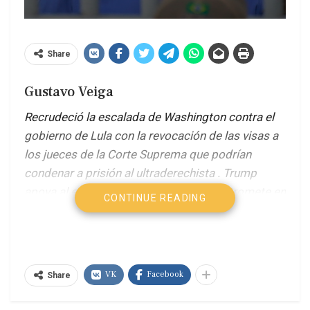
Share
Gustavo Veiga
Recrudeció la escalada de Washington contra el
gobierno de Lula con la revocación de las visas a
los jueces de la Corte Suprema que podrían
condenar a prisión al ultraderechista . Trump
apoya al expresidente brasileño y se entromete en
CONTINUE READING
una decisión soberana de uno de los tres
poderes.
El papel de Eduardo Bolsonaro como
agente provocador de los ataques contra su
propio país.
VK
Facebook
Share
La amenaza golpista es el método coercitivo de la