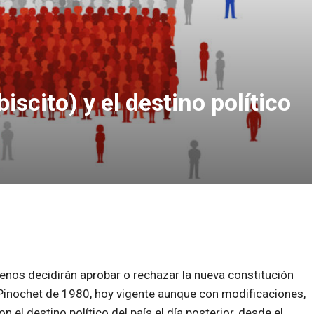
iscito) y el destino político
lenos decidirán aprobar o rechazar la nueva constitución
 Pinochet de 1980, hoy vigente aunque con modificaciones,
 el destino político del país el día posterior, desde el