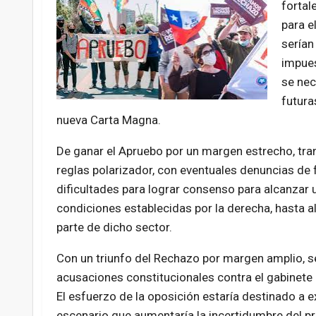
fortal
para e
serían
impues
se nec
futura
nueva Carta Magna.
De ganar el Apruebo por un margen estrecho, tra
reglas polarizador, con eventuales denuncias de
dificultades para lograr consenso para alcanzar 
condiciones establecidas por la derecha, hasta a
parte de dicho sector.
Con un triunfo del Rechazo por margen amplio, se
acusaciones constitucionales contra el gabinete 
El esfuerzo de la oposición estaría destinado a ex
escenario que aumentaría la incertidumbre del pr