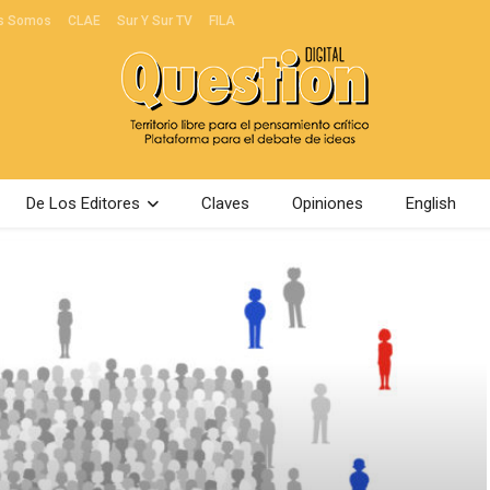
s Somos
CLAE
Sur Y Sur TV
FILA
De Los Editores
Claves
Opiniones
English