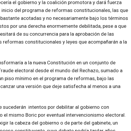
ecería el gobierno y la coalición promotora y dará fuerza
l inicio del programa de reformas constitucionales, las que
 bastante acotadas y no necesariamente bajo los términos
tos por una derecha enormemente debilitada, pese a que
esitará de su concurrencia para la aprobación de las
s reformas constitucionales y leyes que acompañarán a la
nsformaría a la nueva Constitución en un conjunto de
 fraude electoral desde el mundo del Rechazo, sumado a
un piso mínimo en el programa de reformas, bajo las
lcanzar una versión que deje satisfecha al menos a una
 sucederán intentos por debilitar al gobierno con
o el mismo Boric por eventual intervencionismo electoral.
igir la cabeza del gobierno o de parte del gabinete, un
oceso constituyente, cuyo debate podría tardar años,