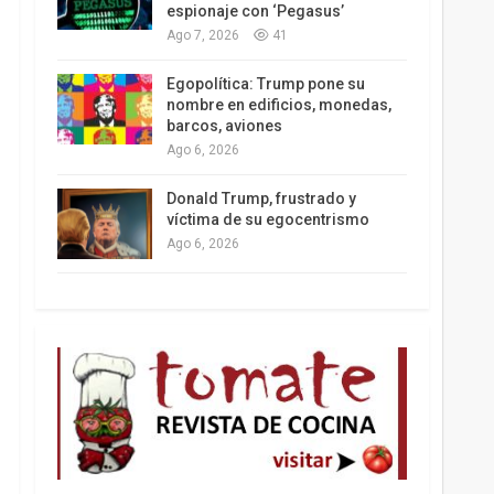
espionaje con ‘Pegasus’
Ago 7, 2026
41
Los latinos le van dando la espalda a Trump
Egopolítica: Trump pone su
nombre en edificios, monedas,
barcos, aviones
Ago 6, 2026
Donald Trump, frustrado y
víctima de su egocentrismo
Ago 6, 2026