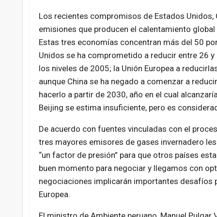
Los recientes compromisos de Estados Unidos, Ch
emisiones que producen el calentamiento globa
Estas tres economías concentran más del 50 por 
Unidos se ha comprometido a reducir entre 26 y 
los niveles de 2005; la Unión Europea a reducirla
aunque China se ha negado a comenzar a reduci
hacerlo a partir de 2030, año en el cual alcanza
Beijing se estima insuficiente, pero es considera
De acuerdo con fuentes vinculadas con el proce
tres mayores emisores de gases invernadero les 
“un factor de presión” para que otros países est
buen momento para negociar y llegamos con opt
negociaciones implicarán importantes desafíos po
Europea.
El ministro de Ambiente peruano, Manuel Pulgar V