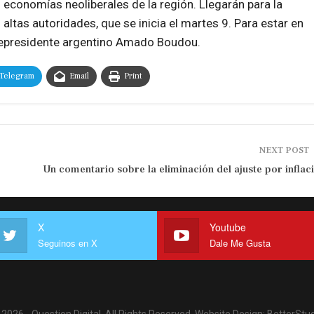
s economías neoliberales de la región. Llegarán para la
s altas autoridades, que se inicia el martes 9. Para estar en
vicepresidente argentino Amado Boudou.
Telegram
Email
Print
NEXT POST
Un comentario sobre la eliminación del ajuste por inflac
X
Youtube
Seguinos en X
Dale Me Gusta
2026 - Question Digital. All Rights Reserved.
Website Design:
BetterStud