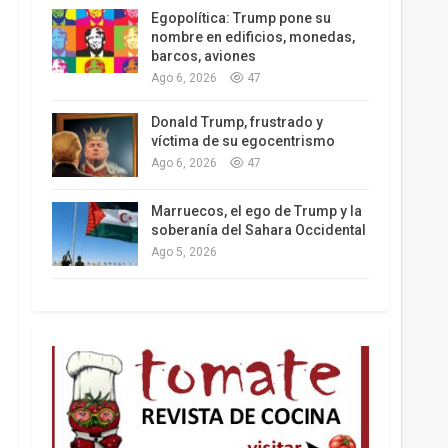
Egopolítica: Trump pone su
nombre en edificios, monedas,
barcos, aviones
Ago 6, 2026
47
Los latinos le van dando la espalda a Trump
Donald Trump, frustrado y
víctima de su egocentrismo
Ago 6, 2026
47
Marruecos, el ego de Trump y la
soberanía del Sahara Occidental
Ago 5, 2026