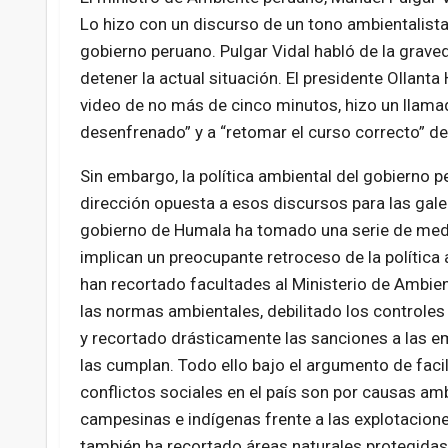
Lo hizo con un discurso de un tono ambientalista 
gobierno peruano. Pulgar Vidal habló de la graved
detener la actual situación. El presidente Ollant
video de no más de cinco minutos, hizo un llama
desenfrenado” y a “retomar el curso correcto” de
Sin embargo, la política ambiental del gobierno p
dirección opuesta a esos discursos para las galer
gobierno de Humala ha tomado una serie de med
implican un preocupante retroceso de la política 
han recortado facultades al Ministerio de Ambient
las normas ambientales, debilitado los controle
y recortado drásticamente las sanciones a las 
las cumplan. Todo ello bajo el argumento de facil
conflictos sociales en el país son por causas a
campesinas e indígenas frente a las explotaciones
también ha recortado áreas naturales protegidas