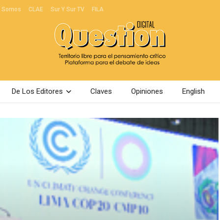
s Somos
CLAE
Sur Y Sur TV
FILA
De Los Editores
Claves
Opiniones
English