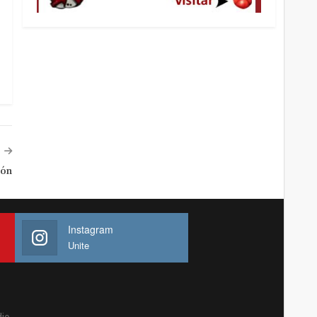
ión
Instagram
Unite
io