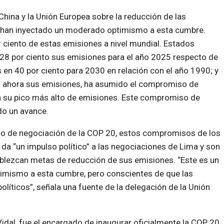
ina y la Unión Europea sobre la reducción de las
l han inyectado un moderado optimismo a esta cumbre.
ciento de estas emisiones a nivel mundial. Estados
28 por ciento sus emisiones para el año 2025 respecto de
s en 40 por ciento para 2030 en relación con el año 1990; y
r ahora sus emisiones, ha asumido el compromiso de
ría su pico más alto de emisiones. Este compromiso de
do un avance.
so de negociación de la COP 20, estos compromisos de los
da “un impulso político” a las negociaciones de Lima y son
ablezcan metas de reducción de sus emisiones. “Este es un
imismo a esta cumbre, pero conscientes de que las
líticos”, señala una fuente de la delegación de la Unión
idal, fue el encargado de inaugurar oficialmente la COP 20.