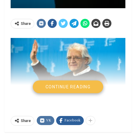
Share
CONTINUE READING
Miguel A. Jiménez
VK
Facebook
Share
Patricio Guzmán nos ha vuelto a sorprender con el
segundo documental de lo que va a ser una