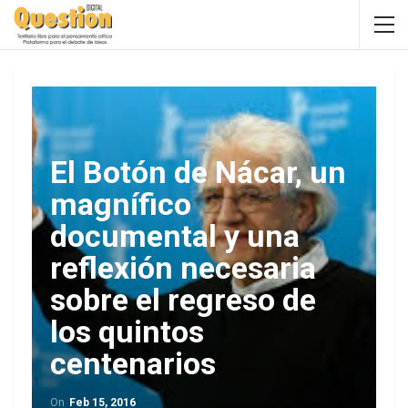
El Botón de Nácar, un
magnífico
documental y una
reflexión necesaria
sobre el regreso de
los quintos
centenarios
On
Feb 15, 2016