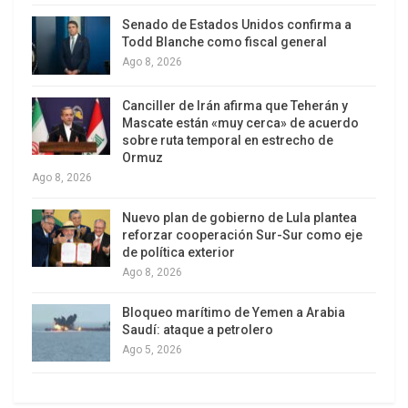
Senado de Estados Unidos confirma a
Todd Blanche como fiscal general
Ago 8, 2026
Canciller de Irán afirma que Teherán y
Mascate están «muy cerca» de acuerdo
sobre ruta temporal en estrecho de
Ormuz
Ago 8, 2026
Nuevo plan de gobierno de Lula plantea
reforzar cooperación Sur-Sur como eje
de política exterior
Ahora bien, la estrategia seguida tenía como
Ago 8, 2026
elemento central las sanciones para provocar un
Bloqueo marítimo de Yemen a Arabia
levantamiento social y, a su vez, una insurgencia
Saudí: ataque a petrolero
militar. Los
Ago 5, 2026
daños causados por estos intentos han sido
enormes para la población, que ha visto