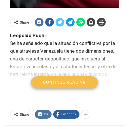
Share
Leopoldo Puchi|
Se ha señalado que la situación conflictiva por la
que atraviesa Venezuela tiene dos dimensiones,
una de carácter geopolítico, que involucra al
Estado venezolano y al estadounidense, y otra de
naturaleza interna, en la que pugnan diversos
sectores políticos y sociales en lucha por el poder
CONTINUE READING
para conservar o dotarse de los medios para la
conducción de las políticas públicas según
visiones divergentes.
El plano de la confrontación entre Estados es
VK
Facebook
Share
determinante y moldea el conjunto del conflicto,
que parte del interés de una de las partes, Estados