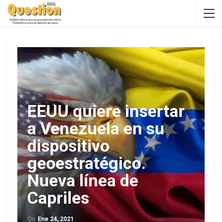
EEUU quiere insertar
a Venezuela en su
dispositivo
geoestratégico.
Nueva línea de
Capriles
On
Ene 24, 2021