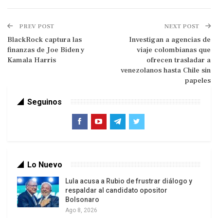
Unidos, de insertar a Venezuela en su dispositivo
geoestratégico. Sin embargo, las luchas internas
PREV POST
NEXT POST
tienen su propia dinámica y razones de existencia,
BlackRock captura las
Investigan a agencias de
finanzas de Joe Biden y
viaje colombianas que
y se articulan de deferentes formas con la
Kamala Harris
ofrecen trasladar a
venezolanos hasta Chile sin
papeles
Seguinos
dimensión externa.
Lo Nuevo
Impacto
Lula acusa a Rubio de frustrar diálogo y
La situación económica se caracteriza por una
respaldar al candidato opositor
caída muy grande de la producción, una recesión
Bolsonaro
Ago 8, 2026
acumulada de los últimos siete años, y un