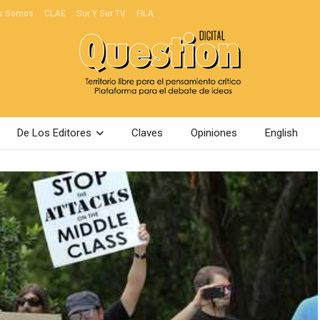
s Somos
CLAE
Sur Y Sur TV
FILA
De Los Editores
Claves
Opiniones
English