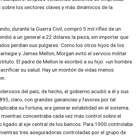
ol sobre los sectores claves y más dinámicos de la
o, durante la Guerra Civil, compró 5 mil rifles de un
endió a un general a 22 dólares la pieza, sin importar que
dados perdían sus pulgares. Como los otros hijos de los
arnegie y James Mellon, Morgan evitó el servicio militar
tuto. El padre de Mellon le escribió a su hijo: «un hombre
 sacrificar su salud. Hay un montón de vidas menos
nn.
erosos del país; de hecho, el gobierno acudió a él y sus
895, claro, con grandes ganancias y favores por tal
tiplicaba su fortuna, era generar estabilidad en el sistema.
 mientras concentraba cada vez más control sobre el
o ligado al eje central de los bancos. Para 1900 controlaba
s, mientras tres aseguradoras controladas por el grupo de