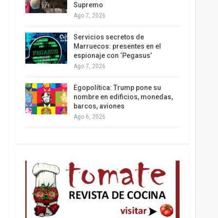
Supremo
Ago 7, 2026
Los latinos le van dando la espalda a Trump
Servicios secretos de
Marruecos: presentes en el
espionaje con ‘Pegasus’
Ago 7, 2026
Egopolítica: Trump pone su
nombre en edificios, monedas,
barcos, aviones
Ago 6, 2026