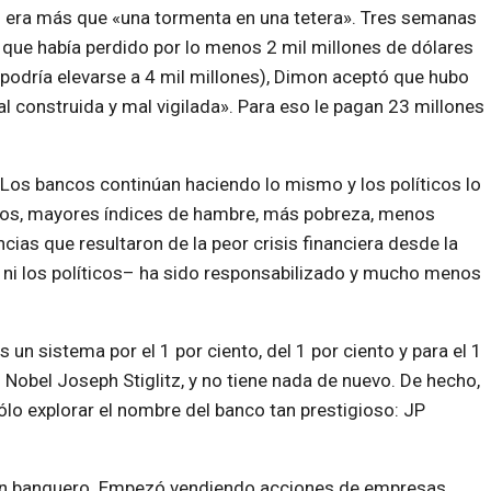
o era más que «una tormenta en una tetera». Tres semanas
 que había perdido por lo menos 2 mil millones de dólares
 podría elevarse a 4 mil millones), Dimon aceptó que hubo
l construida y mal vigilada». Para eso le pagan 23 millones
 Los bancos continúan haciendo lo mismo y los políticos lo
dos, mayores índices de hambre, más pobreza, menos
ias que resultaron de la peor crisis financiera desde la
s ni los políticos– ha sido responsabilizado y mucho menos
un sistema por el 1 por ciento, del 1 por ciento y para el 1
 Nobel Joseph Stiglitz, y no tiene nada de nuevo. De hecho,
ólo explorar el nombre del banco tan prestigioso: JP
un banquero. Empezó vendiendo acciones de empresas